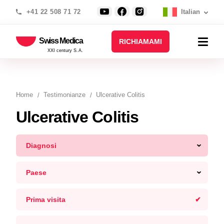
+41 22 508 71 72
Italian
Swiss Medica
RICHIAMAMI
XXI century S.A.
Home
Testimonianze
Ulcerative Colitis
Ulcerative Colitis
Diagnosi
Paese
Prima visita