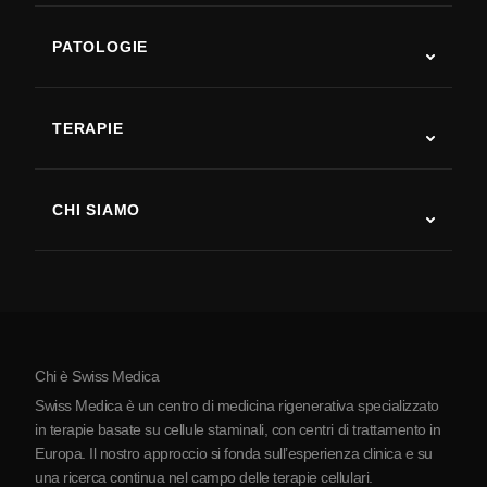
PATOLOGIE
Autismo
SLA
TERAPIE
Recupero post-ictus
Studi sulla terapia con cellule staminali
Sclerosi multipla
Terapia con cellule staminali
CHI SIAMO
Malattia di Parkinson
Procedura di trattamento con cellule staminali
Chi siamo
Artrite
Costo della terapia con cellule staminali
Testimonianze
Vedi tutte le patologie
Miti sulle cellule staminali
Prezzi
Protocollo
Chi è Swiss Medica
La Serbia
Swiss Medica è un centro di medicina rigenerativa specializzato
Blog
in terapie basate su cellule staminali, con centri di trattamento in
Europa. Il nostro approccio si fonda sull’esperienza clinica e su
Partnership
una ricerca continua nel campo delle terapie cellulari.