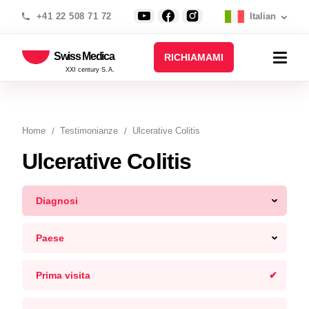
+41 22 508 71 72
Italian
Swiss Medica
RICHIAMAMI
XXI century S.A.
Home
Testimonianze
Ulcerative Colitis
Ulcerative Colitis
Diagnosi
Paese
Prima visita