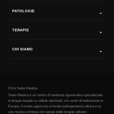
PATOLOGIE
Autismo
SLA
TERAPIE
Recupero post-ictus
Studi sulla terapia con cellule staminali
Sclerosi multipla
Terapia con cellule staminali
CHI SIAMO
Malattia di Parkinson
Procedura di trattamento con cellule staminali
Chi siamo
Artrite
Costo della terapia con cellule staminali
Testimonianze
Vedi tutte le patologie
Miti sulle cellule staminali
Prezzi
Protocollo
Chi è Swiss Medica
La Serbia
Swiss Medica è un centro di medicina rigenerativa specializzato
Blog
in terapie basate su cellule staminali, con centri di trattamento in
Europa. Il nostro approccio si fonda sull’esperienza clinica e su
Partnership
una ricerca continua nel campo delle terapie cellulari.