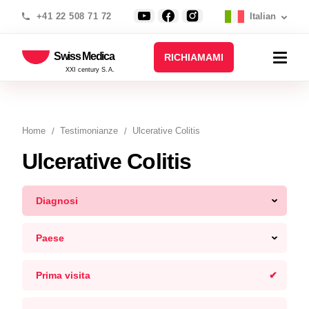
+41 22 508 71 72
Italian
Swiss Medica
RICHIAMAMI
XXI century S.A.
Home
Testimonianze
Ulcerative Colitis
Ulcerative Colitis
Diagnosi
Paese
Prima visita