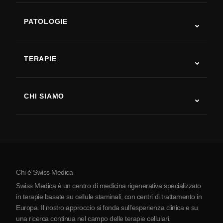
PATOLOGIE
Autismo
SLA
TERAPIE
Recupero post-ictus
Studi sulla terapia con cellule staminali
Sclerosi multipla
Terapia con cellule staminali
CHI SIAMO
Malattia di Parkinson
Procedura di trattamento con cellule staminali
Chi siamo
Artrite
Costo della terapia con cellule staminali
Testimonianze
Vedi tutte le patologie
Miti sulle cellule staminali
Prezzi
Protocollo
Chi è Swiss Medica
La Serbia
Swiss Medica è un centro di medicina rigenerativa specializzato
Blog
in terapie basate su cellule staminali, con centri di trattamento in
Europa. Il nostro approccio si fonda sull’esperienza clinica e su
Partnership
una ricerca continua nel campo delle terapie cellulari.