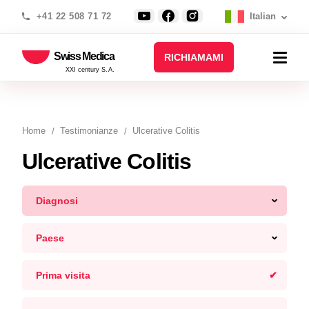
+41 22 508 71 72
Italian
Swiss Medica
RICHIAMAMI
XXI century S.A.
Home
Testimonianze
Ulcerative Colitis
Ulcerative Colitis
Diagnosi
Paese
Prima visita