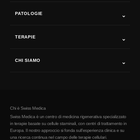
PATOLOGIE
Autismo
SLA
TERAPIE
Recupero post-ictus
Studi sulla terapia con cellule staminali
Sclerosi multipla
Terapia con cellule staminali
CHI SIAMO
Malattia di Parkinson
Procedura di trattamento con cellule staminali
Chi siamo
Artrite
Costo della terapia con cellule staminali
Testimonianze
Vedi tutte le patologie
Miti sulle cellule staminali
Prezzi
Protocollo
Chi è Swiss Medica
La Serbia
Swiss Medica è un centro di medicina rigenerativa specializzato
Blog
in terapie basate su cellule staminali, con centri di trattamento in
Europa. Il nostro approccio si fonda sull’esperienza clinica e su
Partnership
una ricerca continua nel campo delle terapie cellulari.