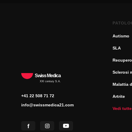
PATOLO
Autismo
SLA
Recupero
Sclerosi 
Swiss Medica
XXI century S.A.
Malattia 
+41 22 508 71 72
Artrite
info@swissmedica21.com
Vedi tutte