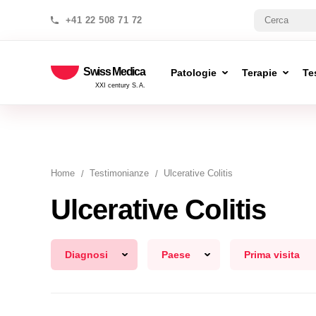
+41 22 508 71 72
Swiss Medica
Patologie
Terapie
Te
XXI century S.A.
Home
Testimonianze
Ulcerative Colitis
Ulcerative Colitis
Diagnosi
Paese
Prima visita