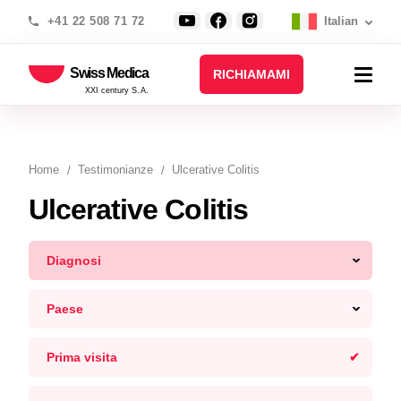
+41 22 508 71 72
Italian
Swiss Medica
RICHIAMAMI
XXI century S.A.
Home
Testimonianze
Ulcerative Colitis
Ulcerative Colitis
Diagnosi
Paese
Prima visita