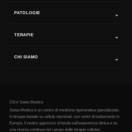
PATOLOGIE
Autismo
SLA
TERAPIE
Recupero post-ictus
Studi sulla terapia con cellule staminali
Sclerosi multipla
Terapia con cellule staminali
CHI SIAMO
Malattia di Parkinson
Procedura di trattamento con cellule staminali
Chi siamo
Artrite
Costo della terapia con cellule staminali
Testimonianze
Vedi tutte le patologie
Miti sulle cellule staminali
Prezzi
Protocollo
Chi è Swiss Medica
La Serbia
Swiss Medica è un centro di medicina rigenerativa specializzato
Blog
in terapie basate su cellule staminali, con centri di trattamento in
Europa. Il nostro approccio si fonda sull’esperienza clinica e su
Partnership
una ricerca continua nel campo delle terapie cellulari.