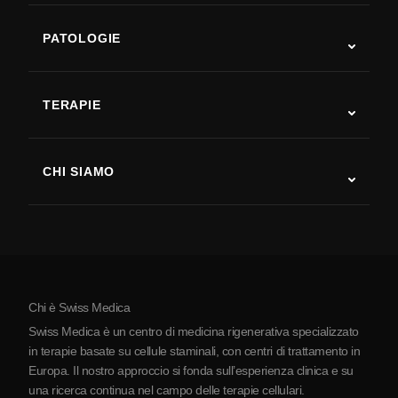
PATOLOGIE
Autismo
SLA
TERAPIE
Recupero post-ictus
Studi sulla terapia con cellule staminali
Sclerosi multipla
Terapia con cellule staminali
CHI SIAMO
Malattia di Parkinson
Procedura di trattamento con cellule staminali
Chi siamo
Artrite
Costo della terapia con cellule staminali
Testimonianze
Vedi tutte le patologie
Miti sulle cellule staminali
Prezzi
Protocollo
Chi è Swiss Medica
La Serbia
Swiss Medica è un centro di medicina rigenerativa specializzato
Blog
in terapie basate su cellule staminali, con centri di trattamento in
Europa. Il nostro approccio si fonda sull’esperienza clinica e su
Partnership
una ricerca continua nel campo delle terapie cellulari.