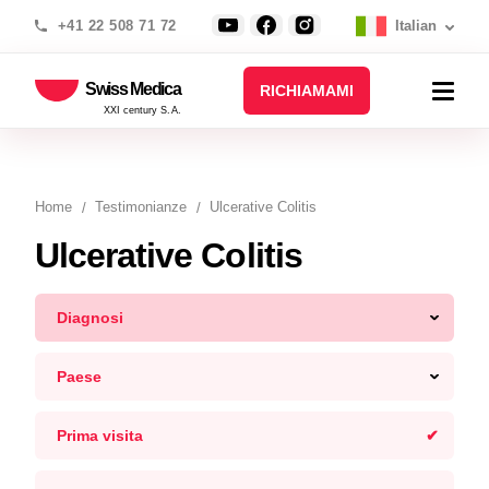
+41 22 508 71 72
Italian
Swiss Medica
RICHIAMAMI
XXI century S.A.
Home
Testimonianze
Ulcerative Colitis
Ulcerative Colitis
Diagnosi
Paese
Prima visita