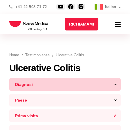
+41 22 508 71 72
Italian
Swiss Medica
RICHIAMAMI
XXI century S.A.
Home
Testimonianze
Ulcerative Colitis
Ulcerative Colitis
Diagnosi
Paese
Prima visita