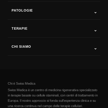
PATOLOGIE
Autismo
SLA
TERAPIE
Recupero post-ictus
Studi sulla terapia con cellule staminali
Sclerosi multipla
Terapia con cellule staminali
CHI SIAMO
Malattia di Parkinson
Procedura di trattamento con cellule staminali
Chi siamo
Artrite
Costo della terapia con cellule staminali
Testimonianze
Vedi tutte le patologie
Miti sulle cellule staminali
Prezzi
Protocollo
Chi è Swiss Medica
La Serbia
Swiss Medica è un centro di medicina rigenerativa specializzato
Blog
in terapie basate su cellule staminali, con centri di trattamento in
Europa. Il nostro approccio si fonda sull’esperienza clinica e su
Partnership
una ricerca continua nel campo delle terapie cellulari.