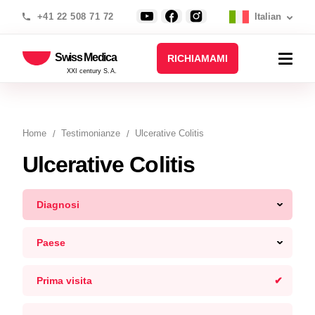
+41 22 508 71 72
Italian
Swiss Medica
RICHIAMAMI
XXI century S.A.
Home
Testimonianze
Ulcerative Colitis
Ulcerative Colitis
Diagnosi
Paese
Prima visita