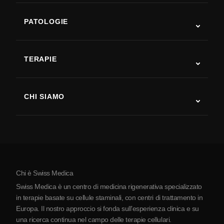
PATOLOGIE
Autismo
SLA
TERAPIE
Recupero post-ictus
Studi sulla terapia con cellule staminali
Sclerosi multipla
Terapia con cellule staminali
CHI SIAMO
Malattia di Parkinson
Procedura di trattamento con cellule staminali
Chi siamo
Artrite
Costo della terapia con cellule staminali
Testimonianze
Vedi tutte le patologie
Miti sulle cellule staminali
Prezzi
Protocollo
Chi è Swiss Medica
La Serbia
Swiss Medica è un centro di medicina rigenerativa specializzato
Blog
in terapie basate su cellule staminali, con centri di trattamento in
Europa. Il nostro approccio si fonda sull’esperienza clinica e su
Partnership
una ricerca continua nel campo delle terapie cellulari.