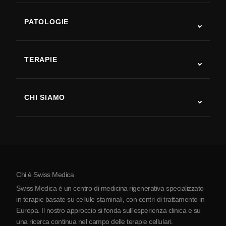
PATOLOGIE
Autismo
SLA
TERAPIE
Recupero post-ictus
Studi sulla terapia con cellule staminali
Sclerosi multipla
Terapia con cellule staminali
CHI SIAMO
Malattia di Parkinson
Procedura di trattamento con cellule staminali
Chi siamo
Artrite
Costo della terapia con cellule staminali
Testimonianze
Vedi tutte le patologie
Miti sulle cellule staminali
Prezzi
Protocollo
Chi è Swiss Medica
La Serbia
Swiss Medica è un centro di medicina rigenerativa specializzato
Blog
in terapie basate su cellule staminali, con centri di trattamento in
Europa. Il nostro approccio si fonda sull’esperienza clinica e su
Partnership
una ricerca continua nel campo delle terapie cellulari.