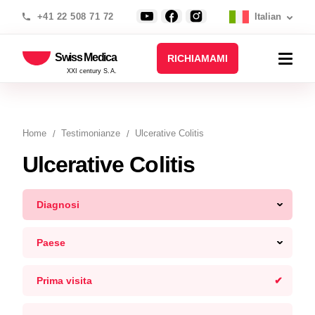
+41 22 508 71 72
Italian
Swiss Medica
RICHIAMAMI
XXI century S.A.
Home
Testimonianze
Ulcerative Colitis
Ulcerative Colitis
Diagnosi
Paese
Prima visita