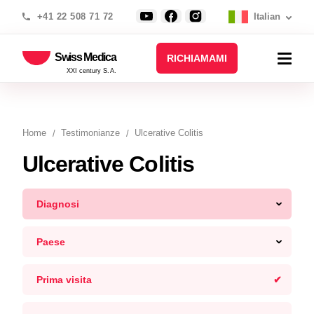
+41 22 508 71 72
Italian
Swiss Medica
RICHIAMAMI
XXI century S.A.
Home
Testimonianze
Ulcerative Colitis
Ulcerative Colitis
Diagnosi
Paese
Prima visita