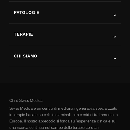
PATOLOGIE
Autismo
SLA
TERAPIE
Recupero post-ictus
Studi sulla terapia con cellule staminali
Sclerosi multipla
Terapia con cellule staminali
CHI SIAMO
Malattia di Parkinson
Procedura di trattamento con cellule staminali
Chi siamo
Artrite
Costo della terapia con cellule staminali
Testimonianze
Vedi tutte le patologie
Miti sulle cellule staminali
Prezzi
Protocollo
Chi è Swiss Medica
La Serbia
Swiss Medica è un centro di medicina rigenerativa specializzato
Blog
in terapie basate su cellule staminali, con centri di trattamento in
Europa. Il nostro approccio si fonda sull’esperienza clinica e su
Partnership
una ricerca continua nel campo delle terapie cellulari.