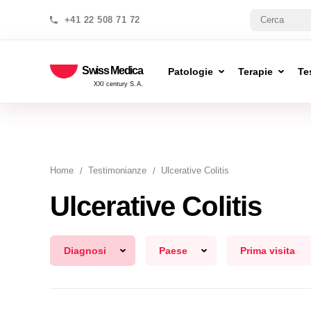
+41 22 508 71 72
Swiss Medica
Patologie
Terapie
Te
XXI century S.A.
Home
Testimonianze
Ulcerative Colitis
Ulcerative Colitis
Diagnosi
Paese
Prima visita