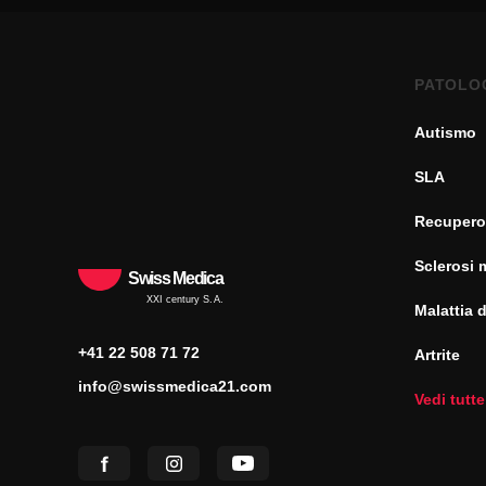
PATOLO
Autismo
SLA
Recupero
Sclerosi 
Swiss Medica
XXI century S.A.
Malattia 
+41 22 508 71 72
Artrite
info@swissmedica21.com
Vedi tutte