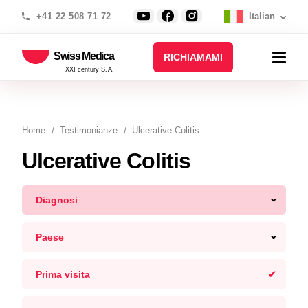
+41 22 508 71 72
Italian
Swiss Medica
RICHIAMAMI
XXI century S.A.
Home
Testimonianze
Ulcerative Colitis
Ulcerative Colitis
Diagnosi
Paese
Prima visita