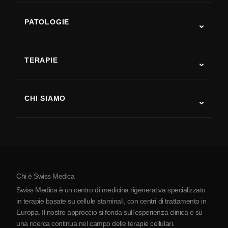
PATOLOGIE
Autismo
SLA
TERAPIE
Recupero post-ictus
Studi sulla terapia con cellule staminali
Sclerosi multipla
Terapia con cellule staminali
CHI SIAMO
Malattia di Parkinson
Procedura di trattamento con cellule staminali
Chi siamo
Artrite
Costo della terapia con cellule staminali
Testimonianze
Vedi tutte le patologie
Miti sulle cellule staminali
Prezzi
Protocollo
Chi è Swiss Medica
La Serbia
Swiss Medica è un centro di medicina rigenerativa specializzato
Blog
in terapie basate su cellule staminali, con centri di trattamento in
Europa. Il nostro approccio si fonda sull’esperienza clinica e su
Partnership
una ricerca continua nel campo delle terapie cellulari.