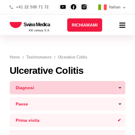
+41 22 508 71 72
Italian
Swiss Medica
RICHIAMAMI
XXI century S.A.
Home
Testimonianze
Ulcerative Colitis
Ulcerative Colitis
Diagnosi
Paese
Prima visita