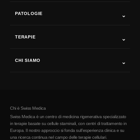
PATOLOGIE
Autismo
SLA
TERAPIE
Recupero post-ictus
Studi sulla terapia con cellule staminali
Sclerosi multipla
Terapia con cellule staminali
CHI SIAMO
Malattia di Parkinson
Procedura di trattamento con cellule staminali
Chi siamo
Artrite
Costo della terapia con cellule staminali
Testimonianze
Vedi tutte le patologie
Miti sulle cellule staminali
Prezzi
Protocollo
Chi è Swiss Medica
La Serbia
Swiss Medica è un centro di medicina rigenerativa specializzato
Blog
in terapie basate su cellule staminali, con centri di trattamento in
Europa. Il nostro approccio si fonda sull’esperienza clinica e su
Partnership
una ricerca continua nel campo delle terapie cellulari.