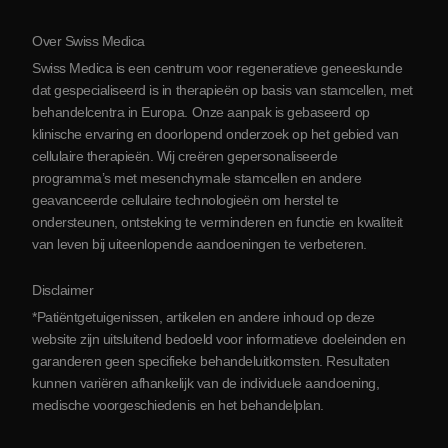
Protocol
Over Swiss Medica
Over Servië
Swiss Medica is een centrum voor regeneratieve geneeskunde
Blog
dat gespecialiseerd is in therapieën op basis van stamcellen, met
behandelcentra in Europa. Onze aanpak is gebaseerd op
Partnerschap
klinische ervaring en doorlopend onderzoek op het gebied van
Contact opnemen
cellulaire therapieën. Wij creëren gepersonaliseerde
programma’s met mesenchymale stamcellen en andere
geavanceerde cellulaire technologieën om herstel te
ondersteunen, ontsteking te verminderen en functie en kwaliteit
van leven bij uiteenlopende aandoeningen te verbeteren.
Disclaimer
*Patiëntgetuigenissen, artikelen en andere inhoud op deze
website zijn uitsluitend bedoeld voor informatieve doeleinden en
garanderen geen specifieke behandeluitkomsten. Resultaten
kunnen variëren afhankelijk van de individuele aandoening,
medische voorgeschiedenis en het behandelplan.