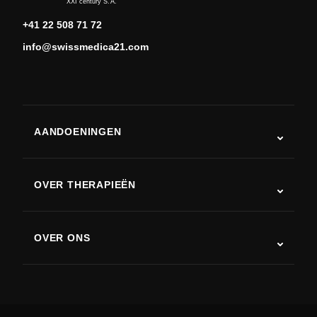
XXI century S.A.
+41 22 508 71 72
info@swissmedica21.com
AANDOENINGEN
Autisme
ALS
OVER THERAPIEËN
Herstel na een beroerte
Stamceltherapie studies
Multiple sclerose
Stamceltherapie
OVER ONS
Ziekte van Parkinson
Stamcelbehandelingsprocedure
Over ons
Artritis
Kosten van stamceltherapie
Ervaringen
Bekijk alle aandoeningen
Mythes over stamcellen
Prijzen