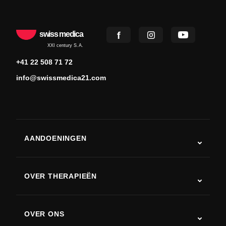
swiss medica
XXI century S.A.
+41 22 508 71 72
info@swissmedica21.com
AANDOENINGEN
Autisme
ALS
OVER THERAPIEËN
Herstel na een beroerte
Stamceltherapie studies
Multiple sclerose
Stamceltherapie
OVER ONS
Ziekte van Parkinson
Stamcelbehandelingsprocedure
Over ons