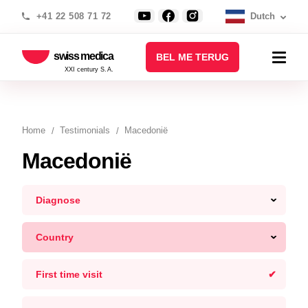
+41 22 508 71 72
Dutch
swiss medica
BEL ME TERUG
XXI century S.A.
Home
Testimonials
Macedonië
Macedonië
Diagnose
Country
First time visit