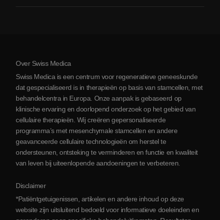
Artritis
Kosten van stamceltherapie
Ervaringen
Bekijk alle aandoeningen
Mythes over stamcellen
Prijzen
Protocol
Over Swiss Medica
Over Servië
Swiss Medica is een centrum voor regeneratieve geneeskunde
Blog
dat gespecialiseerd is in therapieën op basis van stamcellen, met
behandelcentra in Europa. Onze aanpak is gebaseerd op
Partnerschap
klinische ervaring en doorlopend onderzoek op het gebied van
Contact opnemen
cellulaire therapieën. Wij creëren gepersonaliseerde
programma’s met mesenchymale stamcellen en andere
geavanceerde cellulaire technologieën om herstel te
ondersteunen, ontsteking te verminderen en functie en kwaliteit
van leven bij uiteenlopende aandoeningen te verbeteren.
Disclaimer
*Patiëntgetuigenissen, artikelen en andere inhoud op deze
website zijn uitsluitend bedoeld voor informatieve doeleinden en