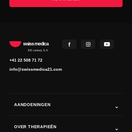
swiss medica
XXI century S.A.
+41 22 508 71 72
info@swissmedica21.com
AANDOENINGEN
Autisme
ALS
OVER THERAPIEËN
Herstel na een beroerte