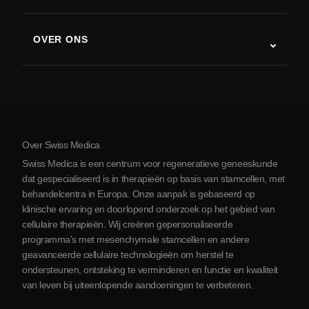
Stamceltherapie studies
Multiple sclerose
Stamceltherapie
OVER ONS
Ziekte van Parkinson
Stamcelbehandelingsprocedure
Over ons
Artritis
Kosten van stamceltherapie
Ervaringen
Bekijk alle aandoeningen
Mythes over stamcellen
Prijzen
Protocol
Over Swiss Medica
Over Servië
Swiss Medica is een centrum voor regeneratieve geneeskunde
Blog
dat gespecialiseerd is in therapieën op basis van stamcellen, met
behandelcentra in Europa. Onze aanpak is gebaseerd op
Partnerschap
klinische ervaring en doorlopend onderzoek op het gebied van
Contact opnemen
cellulaire therapieën. Wij creëren gepersonaliseerde
programma’s met mesenchymale stamcellen en andere
geavanceerde cellulaire technologieën om herstel te
ondersteunen, ontsteking te verminderen en functie en kwaliteit
van leven bij uiteenlopende aandoeningen te verbeteren.