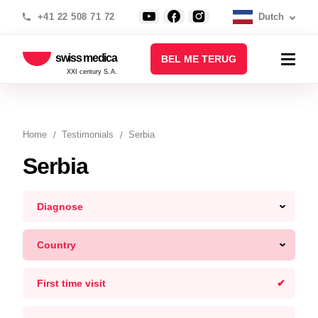
+41 22 508 71 72
Dutch
swiss medica
BEL ME TERUG
XXI century S.A.
Home
Testimonials
Serbia
Serbia
Diagnose
Country
First time visit