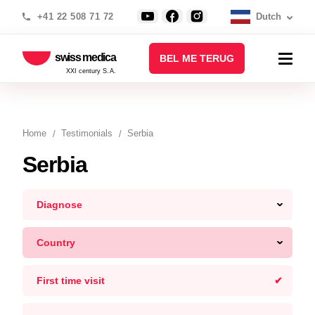
+41 22 508 71 72
Dutch
swiss medica
BEL ME TERUG
XXI century S.A.
Home
Testimonials
Serbia
Serbia
Diagnose
Country
First time visit