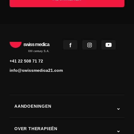
swiss medica
XXI century S.A.
+41 22 508 71 72
info@swissmedica21.com
AANDOENINGEN
Autisme
ALS
OVER THERAPIEËN
Herstel na een beroerte