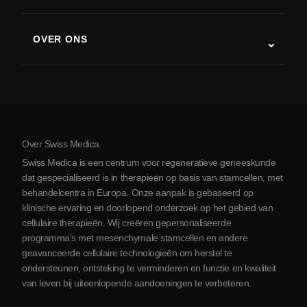
Stamceltherapie studies
Multiple sclerose
Stamceltherapie
OVER ONS
Ziekte van Parkinson
Stamcelbehandelingsprocedure
Over ons
Artritis
Kosten van stamceltherapie
Ervaringen
Bekijk alle aandoeningen
Mythes over stamcellen
Prijzen
Protocol
Over Swiss Medica
Over Servië
Swiss Medica is een centrum voor regeneratieve geneeskunde
Blog
dat gespecialiseerd is in therapieën op basis van stamcellen, met
behandelcentra in Europa. Onze aanpak is gebaseerd op
Partnerschap
klinische ervaring en doorlopend onderzoek op het gebied van
Contact opnemen
cellulaire therapieën. Wij creëren gepersonaliseerde
programma’s met mesenchymale stamcellen en andere
geavanceerde cellulaire technologieën om herstel te
ondersteunen, ontsteking te verminderen en functie en kwaliteit
van leven bij uiteenlopende aandoeningen te verbeteren.