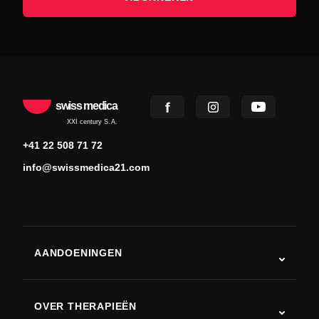
swiss medica
XXI century S.A.
+41 22 508 71 72
info@swissmedica21.com
AANDOENINGEN
Autisme
ALS
OVER THERAPIEËN
Herstel na een beroerte