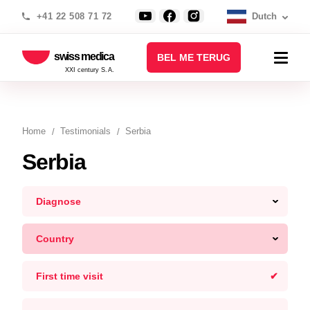
+41 22 508 71 72
Dutch
swiss medica
BEL ME TERUG
XXI century S.A.
Home
Testimonials
Serbia
Serbia
Diagnose
Country
First time visit