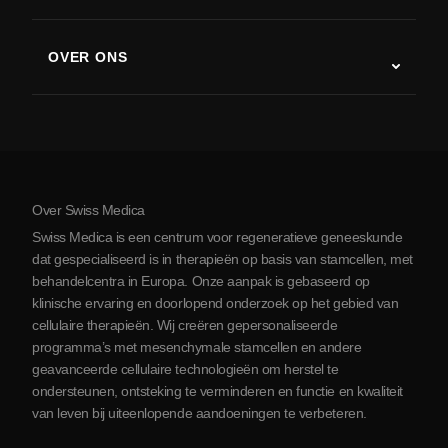
Stamceltherapie studies
Multiple sclerose
Stamceltherapie
OVER ONS
Ziekte van Parkinson
Stamcelbehandelingsprocedure
Over ons
Artritis
Kosten van stamceltherapie
Ervaringen
Bekijk alle aandoeningen
Mythes over stamcellen
Prijzen
Protocol
Over Swiss Medica
Over Servië
Swiss Medica is een centrum voor regeneratieve geneeskunde
Blog
dat gespecialiseerd is in therapieën op basis van stamcellen, met
behandelcentra in Europa. Onze aanpak is gebaseerd op
Partnerschap
klinische ervaring en doorlopend onderzoek op het gebied van
Contact opnemen
cellulaire therapieën. Wij creëren gepersonaliseerde
programma’s met mesenchymale stamcellen en andere
geavanceerde cellulaire technologieën om herstel te
ondersteunen, ontsteking te verminderen en functie en kwaliteit
van leven bij uiteenlopende aandoeningen te verbeteren.