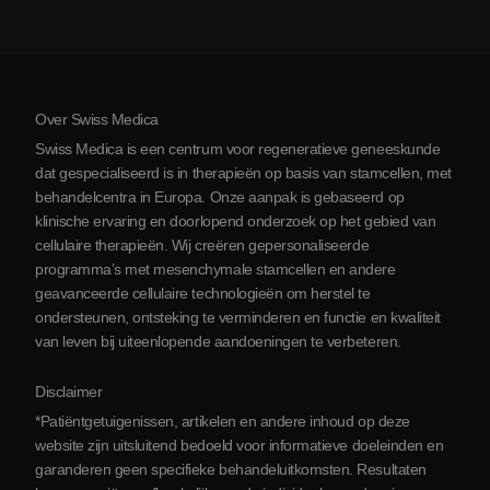
Kosten van stamceltherapie
Ervaringen
Bekijk alle aandoeningen
Mythes over stamcellen
Prijzen
Protocol
Over Swiss Medica
Over Servië
Swiss Medica is een centrum voor regeneratieve geneeskunde
Blog
dat gespecialiseerd is in therapieën op basis van stamcellen, met
behandelcentra in Europa. Onze aanpak is gebaseerd op
Partnerschap
klinische ervaring en doorlopend onderzoek op het gebied van
Contact opnemen
cellulaire therapieën. Wij creëren gepersonaliseerde
programma’s met mesenchymale stamcellen en andere
geavanceerde cellulaire technologieën om herstel te
ondersteunen, ontsteking te verminderen en functie en kwaliteit
van leven bij uiteenlopende aandoeningen te verbeteren.
Disclaimer
*Patiëntgetuigenissen, artikelen en andere inhoud op deze
website zijn uitsluitend bedoeld voor informatieve doeleinden en
garanderen geen specifieke behandeluitkomsten. Resultaten