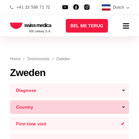
+41 22 508 71 72
Dutch
swiss medica
BEL ME TERUG
XXI century S.A.
Home
Testimonials
Zweden
Zweden
Diagnose
Country
First time visit