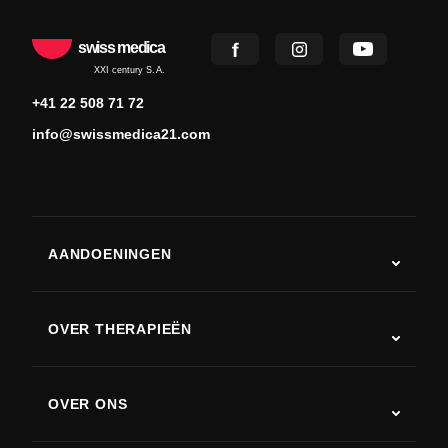
swiss medica
XXI century S.A.
+41 22 508 71 72
info@swissmedica21.com
AANDOENINGEN
Autisme
ALS
OVER THERAPIEËN
Herstel na een beroerte
Stamceltherapie studies
Multiple sclerose
Stamceltherapie
OVER ONS
Ziekte van Parkinson
Stamcelbehandelingsprocedure
Over ons
Artritis