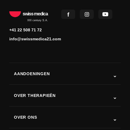
swiss medica
XXI century S.A.
+41 22 508 71 72
info@swissmedica21.com
AANDOENINGEN
Autisme
ALS
OVER THERAPIEËN
Herstel na een beroerte
Stamceltherapie studies
Multiple sclerose
Stamceltherapie
OVER ONS
Ziekte van Parkinson
Stamcelbehandelingsprocedure
Over ons
Artritis