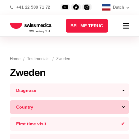
+41 22 508 71 72
Dutch
swiss medica
BEL ME TERUG
XXI century S.A.
Home
Testimonials
Zweden
Zweden
Diagnose
Country
First time visit