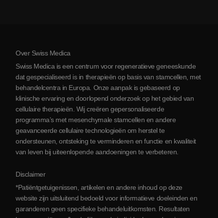
Kosten van stamceltherapie
Ervaringen
Bekijk alle aandoeningen
Mythes over stamcellen
Prijzen
Protocol
Over Swiss Medica
Over Servië
Swiss Medica is een centrum voor regeneratieve geneeskunde
Blog
dat gespecialiseerd is in therapieën op basis van stamcellen, met
behandelcentra in Europa. Onze aanpak is gebaseerd op
Partnerschap
klinische ervaring en doorlopend onderzoek op het gebied van
Contact opnemen
cellulaire therapieën. Wij creëren gepersonaliseerde
programma’s met mesenchymale stamcellen en andere
geavanceerde cellulaire technologieën om herstel te
ondersteunen, ontsteking te verminderen en functie en kwaliteit
van leven bij uiteenlopende aandoeningen te verbeteren.
Disclaimer
*Patiëntgetuigenissen, artikelen en andere inhoud op deze
website zijn uitsluitend bedoeld voor informatieve doeleinden en
garanderen geen specifieke behandeluitkomsten. Resultaten