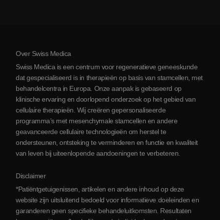
Kosten van stamceltherapie
Ervaringen
Bekijk alle aandoeningen
Mythes over stamcellen
Prijzen
Protocol
Over Swiss Medica
Over Servië
Swiss Medica is een centrum voor regeneratieve geneeskunde
Blog
dat gespecialiseerd is in therapieën op basis van stamcellen, met
behandelcentra in Europa. Onze aanpak is gebaseerd op
Partnerschap
klinische ervaring en doorlopend onderzoek op het gebied van
Contact opnemen
cellulaire therapieën. Wij creëren gepersonaliseerde
programma’s met mesenchymale stamcellen en andere
geavanceerde cellulaire technologieën om herstel te
ondersteunen, ontsteking te verminderen en functie en kwaliteit
van leven bij uiteenlopende aandoeningen te verbeteren.
Disclaimer
*Patiëntgetuigenissen, artikelen en andere inhoud op deze
website zijn uitsluitend bedoeld voor informatieve doeleinden en
garanderen geen specifieke behandeluitkomsten. Resultaten