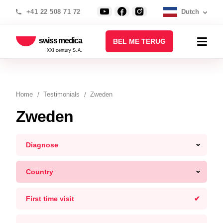
+41 22 508 71 72
Dutch
swiss medica
BEL ME TERUG
XXI century S.A.
Home
Testimonials
Zweden
Zweden
Diagnose
Country
First time visit