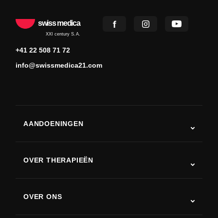
swiss medica
XXI century S.A.
+41 22 508 71 72
info@swissmedica21.com
AANDOENINGEN
Autisme
ALS
OVER THERAPIEËN
Herstel na een beroerte
Stamceltherapie studies
Multiple sclerose
Stamceltherapie
OVER ONS
Ziekte van Parkinson
Stamcelbehandelingsprocedure
Over ons
Artritis