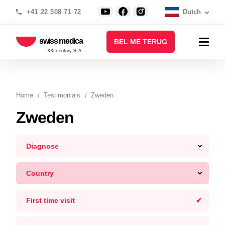
+41 22 508 71 72
Dutch
swiss medica
BEL ME TERUG
XXI century S.A.
Home
Testimonials
Zweden
Zweden
Diagnose
Country
First time visit