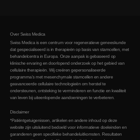
Kosten van stamceltherapie
Ervaringen
Bekijk alle aandoeningen
Mythes over stamcellen
Prijzen
Protocol
Over Swiss Medica
Over Servië
Swiss Medica is een centrum voor regeneratieve geneeskunde
Blog
dat gespecialiseerd is in therapieën op basis van stamcellen, met
behandelcentra in Europa. Onze aanpak is gebaseerd op
Partnerschap
klinische ervaring en doorlopend onderzoek op het gebied van
Contact opnemen
cellulaire therapieën. Wij creëren gepersonaliseerde
programma’s met mesenchymale stamcellen en andere
geavanceerde cellulaire technologieën om herstel te
ondersteunen, ontsteking te verminderen en functie en kwaliteit
van leven bij uiteenlopende aandoeningen te verbeteren.
Disclaimer
*Patiëntgetuigenissen, artikelen en andere inhoud op deze
website zijn uitsluitend bedoeld voor informatieve doeleinden en
garanderen geen specifieke behandeluitkomsten. Resultaten