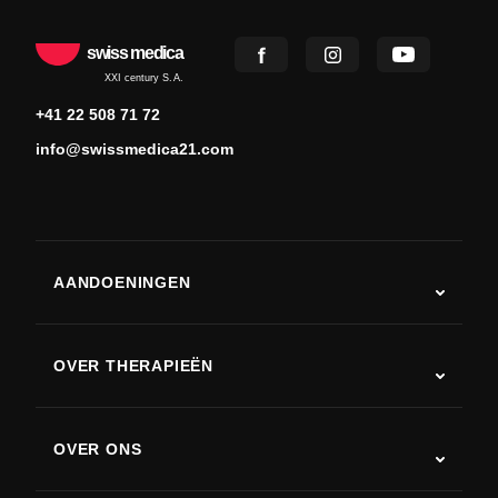
swiss medica
XXI century S.A.
+41 22 508 71 72
info@swissmedica21.com
AANDOENINGEN
Autisme
ALS
OVER THERAPIEËN
Herstel na een beroerte
Stamceltherapie studies
Multiple sclerose
Stamceltherapie
OVER ONS
Ziekte van Parkinson
Stamcelbehandelingsprocedure
Over ons
Artritis