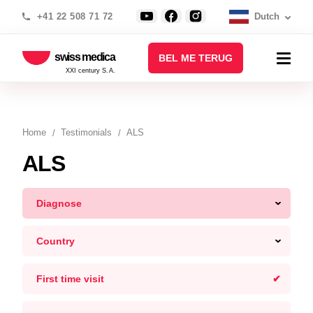
+41 22 508 71 72
Dutch
swiss medica
BEL ME TERUG
XXI century S.A.
Home
Testimonials
ALS
ALS
Diagnose
Country
First time visit