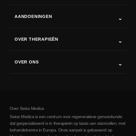
AANDOENINGEN
Autisme
ALS
OVER THERAPIEËN
Herstel na een beroerte
Stamceltherapie studies
Multiple sclerose
Stamceltherapie
OVER ONS
Ziekte van Parkinson
Stamcelbehandelingsprocedure
Over ons
Artritis
Kosten van stamceltherapie
Ervaringen
Bekijk alle aandoeningen
Mythes over stamcellen
Prijzen
Protocol
Over Swiss Medica
Over Servië
Swiss Medica is een centrum voor regeneratieve geneeskunde
Blog
dat gespecialiseerd is in therapieën op basis van stamcellen, met
behandelcentra in Europa. Onze aanpak is gebaseerd op
Partnerschap