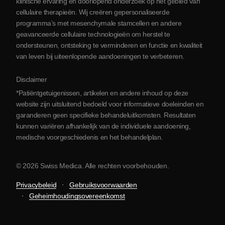
klinische ervaring en doorlopend onderzoek op het gebied van
Contact opnemen
cellulaire therapieën. Wij creëren gepersonaliseerde
programma’s met mesenchymale stamcellen en andere
geavanceerde cellulaire technologieën om herstel te
ondersteunen, ontsteking te verminderen en functie en kwaliteit
van leven bij uiteenlopende aandoeningen te verbeteren.
Disclaimer
*Patiëntgetuigenissen, artikelen en andere inhoud op deze
website zijn uitsluitend bedoeld voor informatieve doeleinden en
garanderen geen specifieke behandeluitkomsten. Resultaten
kunnen variëren afhankelijk van de individuele aandoening,
medische voorgeschiedenis en het behandelplan.
© 2026 Swiss Medica. Alle rechten voorbehouden.
Privacybeleid
Gebruiksvoorwaarden
Geheimhoudingsovereenkomst