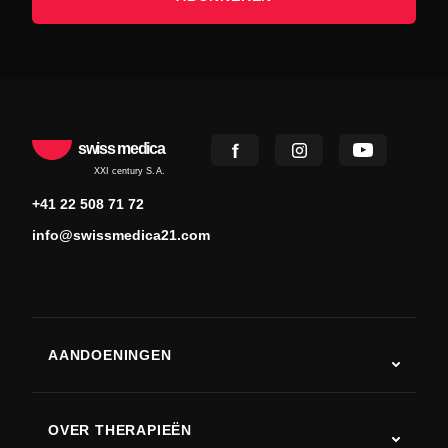
swiss medica
XXI century S.A.
+41 22 508 71 72
info@swissmedica21.com
AANDOENINGEN
Autisme
ALS
OVER THERAPIEËN
Herstel na een beroerte