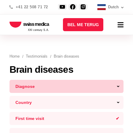
+41 22 508 71 72
Dutch
swiss medica
BEL ME TERUG
XXI century S.A.
Home
Testimonials
Brain diseases
Brain diseases
Diagnose
Country
First time visit