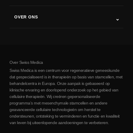
Stamceltherapie studies
Multiple sclerose
Stamceltherapie
OVER ONS
Ziekte van Parkinson
Stamcelbehandelingsprocedure
Over ons
Artritis
Kosten van stamceltherapie
Ervaringen
Bekijk alle aandoeningen
Mythes over stamcellen
Prijzen
Protocol
Over Swiss Medica
Over Servië
Swiss Medica is een centrum voor regeneratieve geneeskunde
Blog
dat gespecialiseerd is in therapieën op basis van stamcellen, met
behandelcentra in Europa. Onze aanpak is gebaseerd op
Partnerschap
klinische ervaring en doorlopend onderzoek op het gebied van
Contact opnemen
cellulaire therapieën. Wij creëren gepersonaliseerde
programma’s met mesenchymale stamcellen en andere
geavanceerde cellulaire technologieën om herstel te
ondersteunen, ontsteking te verminderen en functie en kwaliteit
van leven bij uiteenlopende aandoeningen te verbeteren.