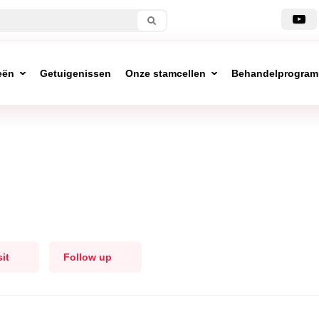
eën
Getuigenissen
Onze stamcellen
Behandelprogra
sit
Follow up