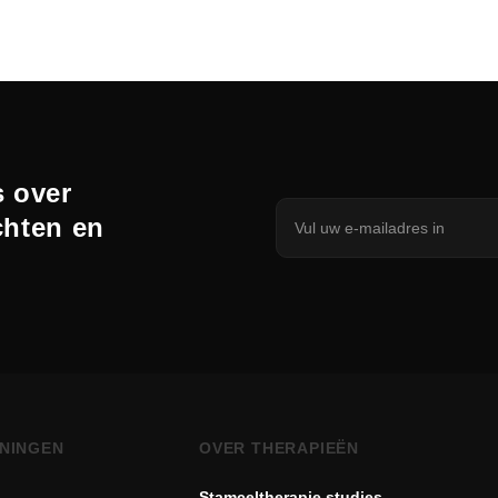
 over
chten en
NINGEN
OVER THERAPIEËN
Stamceltherapie studies