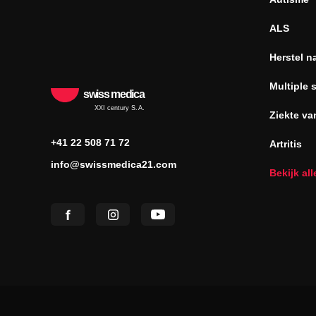
ALS
Herstel n
Multiple 
swiss medica
XXI century S.A.
Ziekte va
+41 22 508 71 72
Artritis
info@swissmedica21.com
Bekijk al