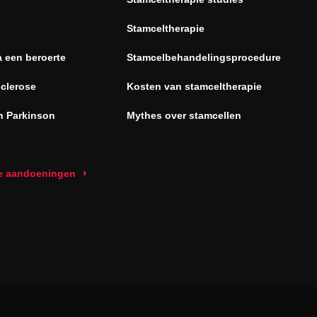
Stamceltherapie
a een beroerte
Stamcelbehandelingsprocedure
sclerose
Kosten van stamceltherapie
n Parkinson
Mythes over stamcellen
le aandoeningen