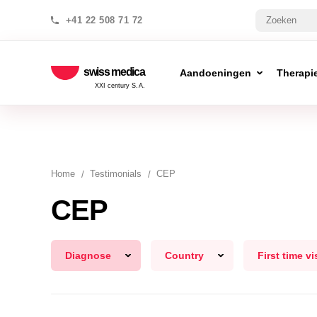
+41 22 508 71 72
swiss medica
Aandoeningen
Therapi
XXI century S.A.
Home
Testimonials
CEP
CEP
Diagnose
Country
First time vi