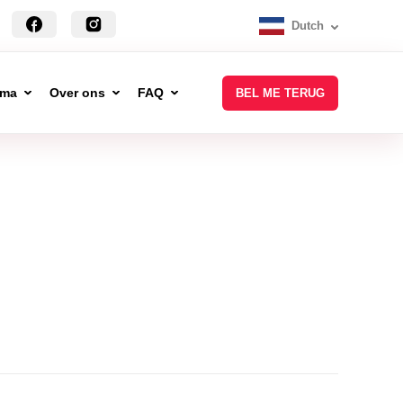
Dutch
mma
Over ons
FAQ
BEL ME TERUG