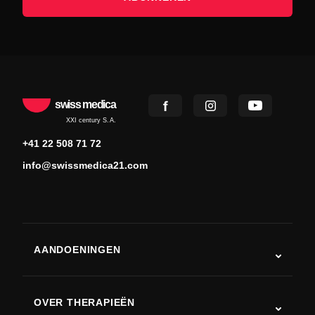
swiss medica
XXI century S.A.
+41 22 508 71 72
info@swissmedica21.com
AANDOENINGEN
Autisme
ALS
OVER THERAPIEËN
Herstel na een beroerte