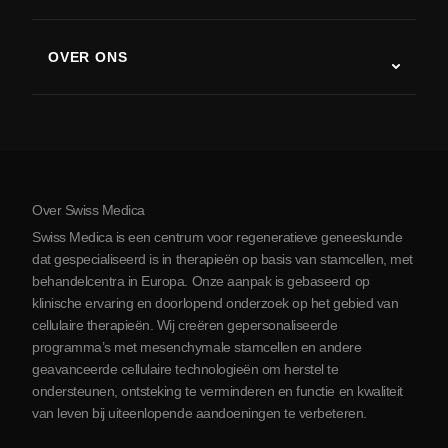
Stamceltherapie studies
Multiple sclerose
Stamceltherapie
OVER ONS
Ziekte van Parkinson
Stamcelbehandelingsprocedure
Over ons
Artritis
Kosten van stamceltherapie
Ervaringen
Bekijk alle aandoeningen
Mythes over stamcellen
Prijzen
Protocol
Over Swiss Medica
Over Servië
Swiss Medica is een centrum voor regeneratieve geneeskunde
Blog
dat gespecialiseerd is in therapieën op basis van stamcellen, met
behandelcentra in Europa. Onze aanpak is gebaseerd op
Partnerschap
klinische ervaring en doorlopend onderzoek op het gebied van
Contact opnemen
cellulaire therapieën. Wij creëren gepersonaliseerde
programma’s met mesenchymale stamcellen en andere
geavanceerde cellulaire technologieën om herstel te
ondersteunen, ontsteking te verminderen en functie en kwaliteit
van leven bij uiteenlopende aandoeningen te verbeteren.