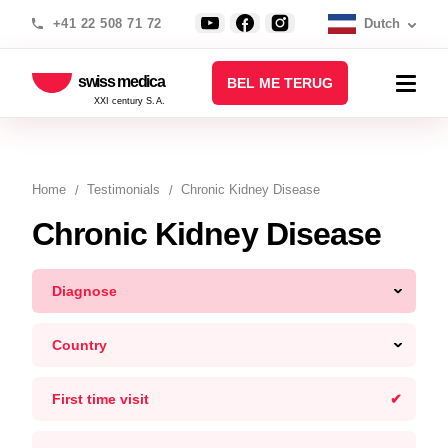
+41 22 508 71 72
Dutch
swiss medica
BEL ME TERUG
XXI century S.A.
Home
Testimonials
Chronic Kidney Disease
Chronic Kidney Disease
Diagnose
Country
First time visit