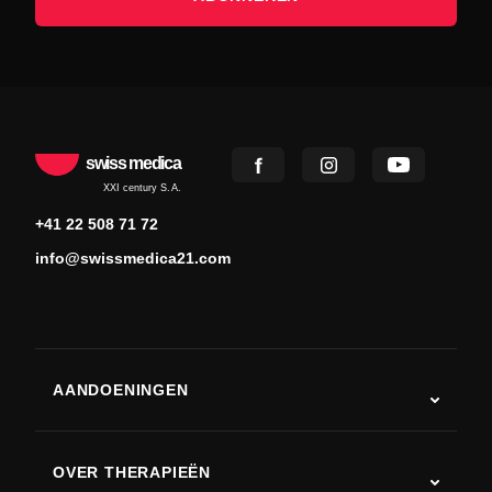
swiss medica
XXI century S.A.
+41 22 508 71 72
info@swissmedica21.com
AANDOENINGEN
Autisme
ALS
OVER THERAPIEËN
Herstel na een beroerte