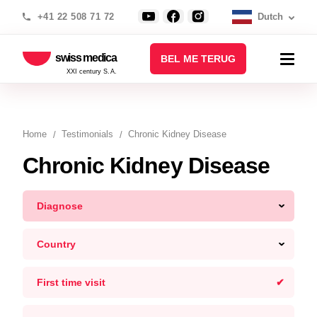
+41 22 508 71 72
Dutch
swiss medica
BEL ME TERUG
XXI century S.A.
Home
Testimonials
Chronic Kidney Disease
Chronic Kidney Disease
Diagnose
Country
First time visit