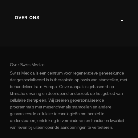
Stamceltherapie studies
Multiple sclerose
Stamceltherapie
OVER ONS
Ziekte van Parkinson
Stamcelbehandelingsprocedure
Over ons
Artritis
Kosten van stamceltherapie
Ervaringen
Bekijk alle aandoeningen
Mythes over stamcellen
Prijzen
Protocol
Over Swiss Medica
Over Servië
Swiss Medica is een centrum voor regeneratieve geneeskunde
Blog
dat gespecialiseerd is in therapieën op basis van stamcellen, met
behandelcentra in Europa. Onze aanpak is gebaseerd op
Partnerschap
klinische ervaring en doorlopend onderzoek op het gebied van
Contact opnemen
cellulaire therapieën. Wij creëren gepersonaliseerde
programma’s met mesenchymale stamcellen en andere
geavanceerde cellulaire technologieën om herstel te
ondersteunen, ontsteking te verminderen en functie en kwaliteit
van leven bij uiteenlopende aandoeningen te verbeteren.