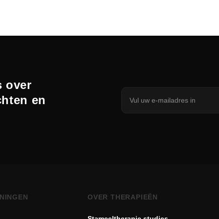
 over
chten en
NINGEN
OVER THERAPIEËN
Stamceltherapie studies