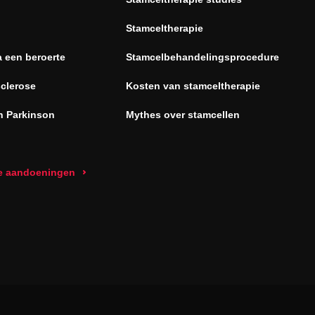
Stamceltherapie
a een beroerte
Stamcelbehandelingsprocedure
sclerose
Kosten van stamceltherapie
n Parkinson
Mythes over stamcellen
le aandoeningen