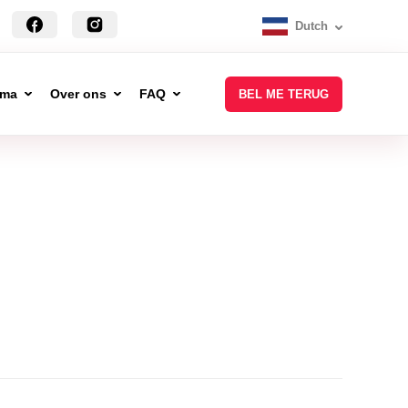
Dutch
mma
Over ons
FAQ
BEL ME TERUG