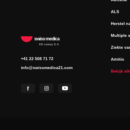
ALS
Herstel n
Multiple 
swiss medica
XXI century S.A.
Ziekte va
+41 22 508 71 72
Artritis
info@swissmedica21.com
Bekijk al