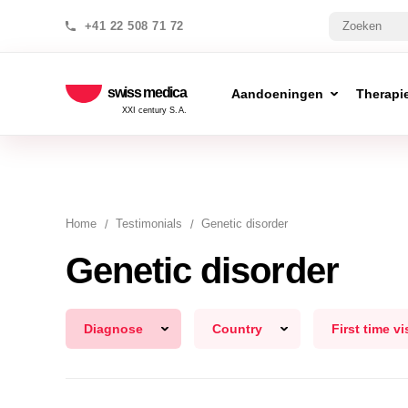
+41 22 508 71 72
swiss medica
Aandoeningen
Therapi
XXI century S.A.
Home
Testimonials
Genetic disorder
Genetic disorder
Diagnose
Country
First time vi