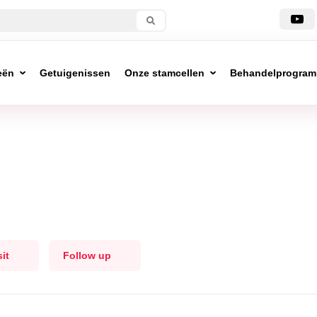
eën
Getuigenissen
Onze stamcellen
Behandelprogra
sit
Follow up