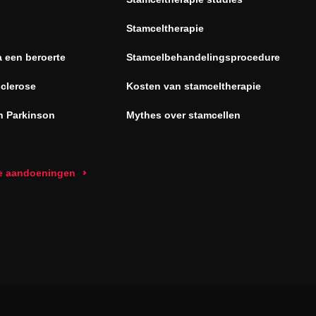
Stamceltherapie
a een beroerte
Stamcelbehandelingsprocedure
sclerose
Kosten van stamceltherapie
n Parkinson
Mythes over stamcellen
le aandoeningen