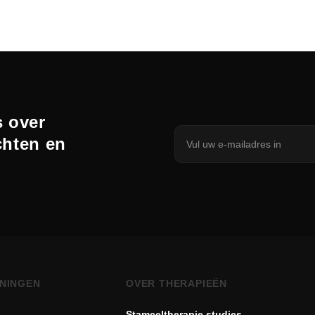
 over
chten en
NINGEN
OVER THERAPIEËN
Stamceltherapie studies