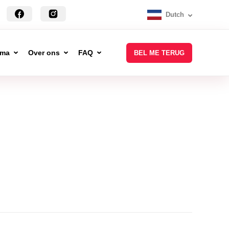
Dutch
mma
Over ons
FAQ
BEL ME TERUG