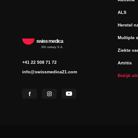
ALS
Herstel n
Multiple 
swiss medica
XXI century S.A.
Ziekte va
+41 22 508 71 72
Artritis
info@swissmedica21.com
Bekijk al