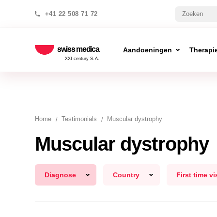
+41 22 508 71 72
swiss medica
Aandoeningen
Therapi
XXI century S.A.
Home
Testimonials
Muscular dystrophy
Muscular dystrophy
Diagnose
Country
First time vi