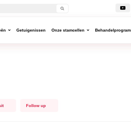
eën
Getuigenissen
Onze stamcellen
Behandelprogra
sit
Follow up