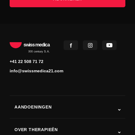
swiss medica
XXI century S.A.
+41 22 508 71 72
info@swissmedica21.com
AANDOENINGEN
Autisme
ALS
OVER THERAPIEËN
Herstel na een beroerte