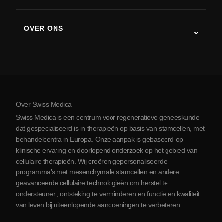
Stamceltherapie studies
Multiple sclerose
Stamceltherapie
OVER ONS
Ziekte van Parkinson
Stamcelbehandelingsprocedure
Over ons
Artritis
Kosten van stamceltherapie
Ervaringen
Bekijk alle aandoeningen
Mythes over stamcellen
Prijzen
Protocol
Over Swiss Medica
Over Servië
Swiss Medica is een centrum voor regeneratieve geneeskunde
Blog
dat gespecialiseerd is in therapieën op basis van stamcellen, met
behandelcentra in Europa. Onze aanpak is gebaseerd op
Partnerschap
klinische ervaring en doorlopend onderzoek op het gebied van
Contact opnemen
cellulaire therapieën. Wij creëren gepersonaliseerde
programma’s met mesenchymale stamcellen en andere
geavanceerde cellulaire technologieën om herstel te
ondersteunen, ontsteking te verminderen en functie en kwaliteit
van leven bij uiteenlopende aandoeningen te verbeteren.