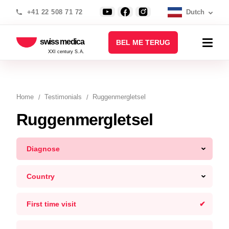
+41 22 508 71 72
Dutch
swiss medica
BEL ME TERUG
XXI century S.A.
Home
Testimonials
Ruggenmergletsel
Ruggenmergletsel
Diagnose
Country
First time visit