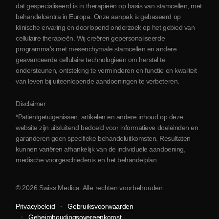
Blog
dat gespecialiseerd is in therapieën op basis van stamcellen, met
behandelcentra in Europa. Onze aanpak is gebaseerd op
Partnerschap
klinische ervaring en doorlopend onderzoek op het gebied van
Contact opnemen
cellulaire therapieën. Wij creëren gepersonaliseerde
programma’s met mesenchymale stamcellen en andere
geavanceerde cellulaire technologieën om herstel te
ondersteunen, ontsteking te verminderen en functie en kwaliteit
van leven bij uiteenlopende aandoeningen te verbeteren.
Disclaimer
*Patiëntgetuigenissen, artikelen en andere inhoud op deze
website zijn uitsluitend bedoeld voor informatieve doeleinden en
garanderen geen specifieke behandeluitkomsten. Resultaten
kunnen variëren afhankelijk van de individuele aandoening,
medische voorgeschiedenis en het behandelplan.
© 2026 Swiss Medica. Alle rechten voorbehouden.
Privacybeleid
Gebruiksvoorwaarden
Geheimhoudingsovereenkomst