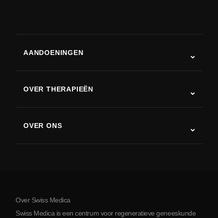
AANDOENINGEN
Autisme
ALS
OVER THERAPIEËN
Herstel na een beroerte
Stamceltherapie studies
Multiple sclerose
Stamceltherapie
OVER ONS
Ziekte van Parkinson
Stamcelbehandelingsprocedure
Over ons
Artritis
Kosten van stamceltherapie
Ervaringen
Bekijk alle aandoeningen
Mythes over stamcellen
Prijzen
Protocol
Over Swiss Medica
Over Servië
Swiss Medica is een centrum voor regeneratieve geneeskunde