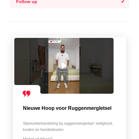
Follow up
Nieuwe Hoop voor Ruggenmergletsel
Stamcelbehandeling bij ruggenmergletsel: veiligheid,
kosten en hersteldoelen