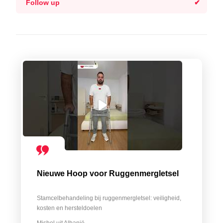
Follow up
Nieuwe Hoop voor Ruggenmergletsel
Stamcelbehandeling bij ruggenmergletsel: veiligheid,
kosten en hersteldoelen