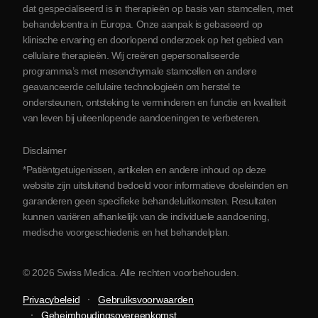
Blog
dat gespecialiseerd is in therapieën op basis van stamcellen, met
behandelcentra in Europa. Onze aanpak is gebaseerd op
Partnerschap
klinische ervaring en doorlopend onderzoek op het gebied van
Contact opnemen
cellulaire therapieën. Wij creëren gepersonaliseerde
programma’s met mesenchymale stamcellen en andere
geavanceerde cellulaire technologieën om herstel te
ondersteunen, ontsteking te verminderen en functie en kwaliteit
van leven bij uiteenlopende aandoeningen te verbeteren.
Disclaimer
*Patiëntgetuigenissen, artikelen en andere inhoud op deze
website zijn uitsluitend bedoeld voor informatieve doeleinden en
garanderen geen specifieke behandeluitkomsten. Resultaten
kunnen variëren afhankelijk van de individuele aandoening,
medische voorgeschiedenis en het behandelplan.
© 2026 Swiss Medica. Alle rechten voorbehouden.
Privacybeleid
Gebruiksvoorwaarden
Geheimhoudingsovereenkomst