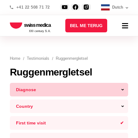
+41 22 508 71 72
Dutch
swiss medica
BEL ME TERUG
XXI century S.A.
Home
Testimonials
Ruggenmergletsel
Ruggenmergletsel
Diagnose
Country
First time visit