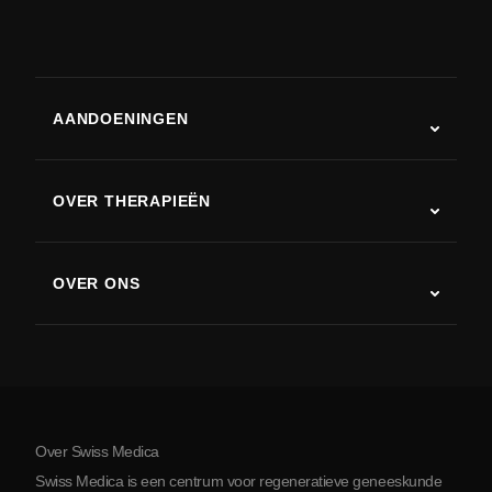
AANDOENINGEN
Autisme
ALS
OVER THERAPIEËN
Herstel na een beroerte
Stamceltherapie studies
Multiple sclerose
Stamceltherapie
OVER ONS
Ziekte van Parkinson
Stamcelbehandelingsprocedure
Over ons
Artritis
Kosten van stamceltherapie
Ervaringen
Bekijk alle aandoeningen
Mythes over stamcellen
Prijzen
Protocol
Over Swiss Medica
Over Servië
Swiss Medica is een centrum voor regeneratieve geneeskunde