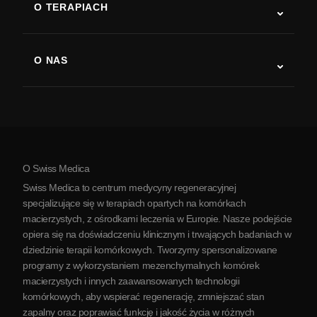
O TERAPIACH
Powrót do sprawności po udarze
Badania nad terapią komórkami macierzystymi
Stwardnienie rozsiane
Terapia komórkami macierzystymi
O NAS
Choroba Parkinsona
Procedura leczenia komórkami macierzystymi
O nas
Zapalenie stawów
Koszt terapii komórkami macierzystymi
Opinie
Zobacz wszystkie schorzenia
Mity na temat komórek macierzystych
Cennik
Protokół
O Swiss Medica
O Serbii
Swiss Medica to centrum medycyny regeneracyjnej
Blog
specjalizujące się w terapiach opartych na komórkach
macierzystych, z ośrodkami leczenia w Europie. Nasze podejście
Partnerstwo
opiera się na doświadczeniu klinicznym i trwających badaniach w
Skontaktuj się z nami
dziedzinie terapii komórkowych. Tworzymy spersonalizowane
programy z wykorzystaniem mezenchymalnych komórek
macierzystych i innych zaawansowanych technologii
komórkowych, aby wspierać regenerację, zmniejszać stan
zapalny oraz poprawiać funkcję i jakość życia w różnych