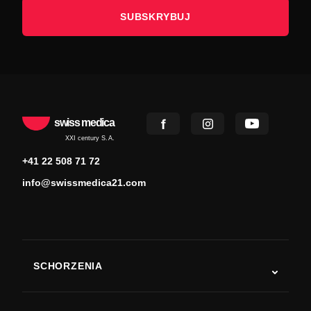
SUBSKRYBUJ
swiss medica
XXI century S.A.
+41 22 508 71 72
info@swissmedica21.com
SCHORZENIA
Autyzm
ALS