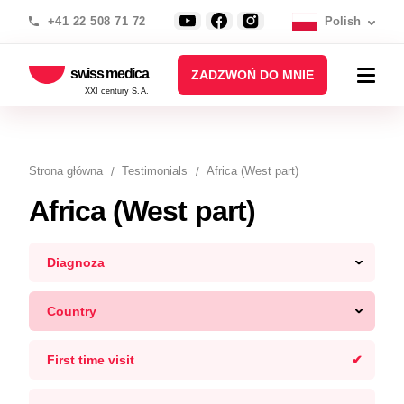
+41 22 508 71 72
Polish
swiss medica
ZADZWOŃ DO MNIE
XXI century S.A.
Strona główna
Testimonials
Africa (West part)
Africa (West part)
Diagnoza
Country
First time visit