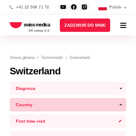
+41 22 508 71 72
Polish
swiss medica
ZADZWOŃ DO MNIE
XXI century S.A.
Strona główna
Testimonials
Switzerland
Switzerland
Diagnoza
Country
First time visit