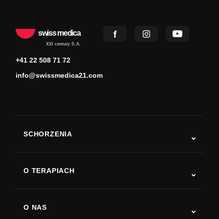
swiss medica
XXI century S.A.
+41 22 508 71 72
info@swissmedica21.com
SCHORZENIA
Autyzm
ALS
O TERAPIACH
Powrót do sprawności po udarze
Badania nad terapią komórkami macierzystymi
Stwardnienie rozsiane
Terapia komórkami macierzystymi
O NAS
Choroba Parkinsona
Procedura leczenia komórkami macierzystymi
O nas