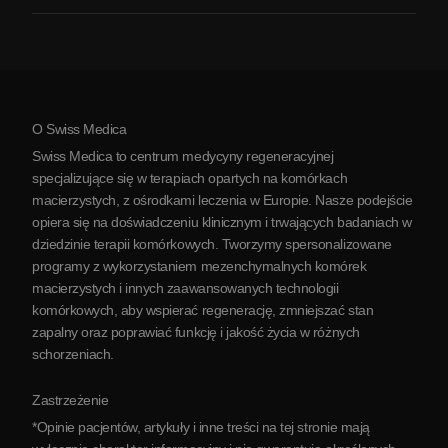
Zapalenie stawów
Koszt terapii komórkami macierzystymi
Opinie
Zobacz wszystkie schorzenia
Mity na temat komórek macierzystych
Cennik
Protokół
O Swiss Medica
O Serbii
Swiss Medica to centrum medycyny regeneracyjnej
Blog
specjalizujące się w terapiach opartych na komórkach
macierzystych, z ośrodkami leczenia w Europie. Nasze podejście
Partnerstwo
opiera się na doświadczeniu klinicznym i trwających badaniach w
Skontaktuj się z nami
dziedzinie terapii komórkowych. Tworzymy spersonalizowane
programy z wykorzystaniem mezenchymalnych komórek
macierzystych i innych zaawansowanych technologii
komórkowych, aby wspierać regenerację, zmniejszać stan
zapalny oraz poprawiać funkcję i jakość życia w różnych
schorzeniach.
Zastrzeżenie
*Opinie pacjentów, artykuły i inne treści na tej stronie mają