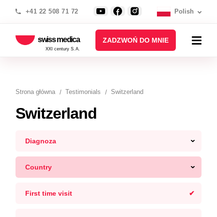
+41 22 508 71 72
Polish
swiss medica
ZADZWOŃ DO MNIE
XXI century S.A.
Strona główna
Testimonials
Switzerland
Switzerland
Diagnoza
Country
First time visit