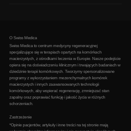
Zapalenie stawów
Koszt terapii komórkami macierzystymi
Opinie
Zobacz wszystkie schorzenia
Mity na temat komórek macierzystych
Cennik
Protokół
O Swiss Medica
O Serbii
Swiss Medica to centrum medycyny regeneracyjnej
Blog
specjalizujące się w terapiach opartych na komórkach
macierzystych, z ośrodkami leczenia w Europie. Nasze podejście
Partnerstwo
opiera się na doświadczeniu klinicznym i trwających badaniach w
Skontaktuj się z nami
dziedzinie terapii komórkowych. Tworzymy spersonalizowane
programy z wykorzystaniem mezenchymalnych komórek
macierzystych i innych zaawansowanych technologii
komórkowych, aby wspierać regenerację, zmniejszać stan
zapalny oraz poprawiać funkcję i jakość życia w różnych
schorzeniach.
Zastrzeżenie
*Opinie pacjentów, artykuły i inne treści na tej stronie mają