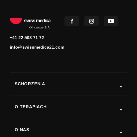
swiss medica
XXI century S.A.
+41 22 508 71 72
info@swissmedica21.com
SCHORZENIA
Autyzm
ALS
O TERAPIACH
Powrót do sprawności po udarze
Badania nad terapią komórkami macierzystymi
Stwardnienie rozsiane
Terapia komórkami macierzystymi
O NAS
Choroba Parkinsona
Procedura leczenia komórkami macierzystymi
O nas