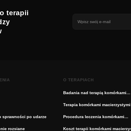
o terapii
dzy
w
ENIA
O TERAPIACH
Badania nad terapią komórkami
macierzystymi
Terapia komórkami macierzystymi
o sprawności po udarze
Procedura leczenia komórkami
macierzystymi
nie rozsiane
Koszt terapii komórkami macierzy