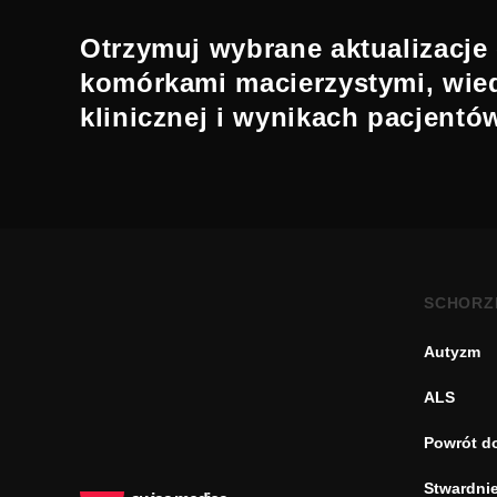
Otrzymuj wybrane aktualizacje 
komórkami macierzystymi, wie
klinicznej i wynikach pacjentó
SCHORZ
Autyzm
ALS
Powrót d
Stwardnie