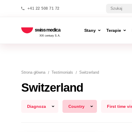
+41 22 508 71 72
swiss medica
Stany
Terapie
XXI century S.A.
Strona główna
Testimonials
Switzerland
Switzerland
Diagnoza
Country
First time vis