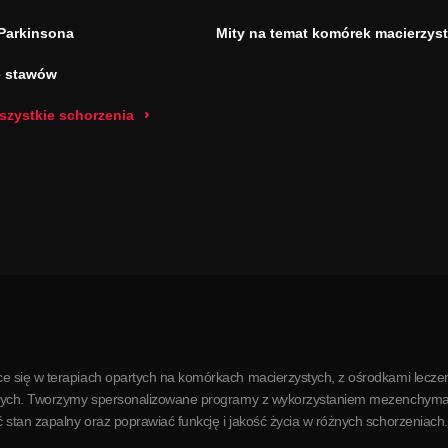
Parkinsona
Mity na temat komórek macierzys
e stawów
szystkie schorzenia
e się w terapiach opartych na komórkach macierzystych, z ośrodkami leczen
órkowych. Tworzymy spersonalizowane programy z wykorzystaniem mezenchym
stan zapalny oraz poprawiać funkcję i jakość życia w różnych schorzeniach.