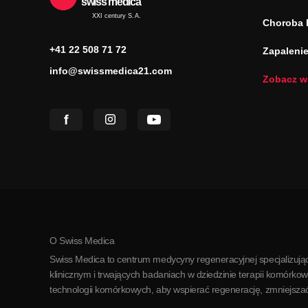
swiss medica
XXI century S.A.
Choroba 
+41 22 508 71 72
Zapaleni
info@swissmedica21.com
Zobacz w
O Swiss Medica
Swiss Medica to centrum medycyny regeneracyjnej specjalizując
klinicznym i trwających badaniach w dziedzinie terapii kom
technologii komórkowych, aby wspierać regenerację, zmniejszać 