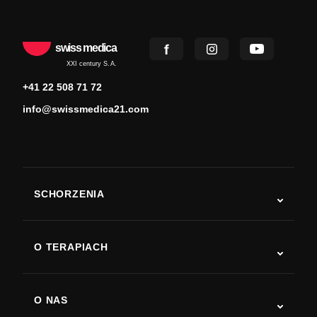
swiss medica
XXI century S.A.
+41 22 508 71 72
info@swissmedica21.com
SCHORZENIA
Autyzm
ALS
O TERAPIACH
Powrót do sprawności po udarze
Badania nad terapią komórkami macierzystymi
Stwardnienie rozsiane
Terapia komórkami macierzystymi
O NAS
Choroba Parkinsona
Procedura leczenia komórkami macierzystymi
O nas