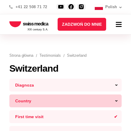
+41 22 508 71 72
Polish
swiss medica
ZADZWOŃ DO MNIE
XXI century S.A.
Strona główna
Testimonials
Switzerland
Switzerland
Diagnoza
Country
First time visit