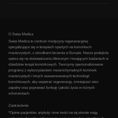
Zapalenie stawów
Koszt terapii komórkami macierzystymi
Opinie
Zobacz wszystkie schorzenia
Mity na temat komórek macierzystych
Cennik
Protokół
O Swiss Medica
O Serbii
Swiss Medica to centrum medycyny regeneracyjnej
Blog
specjalizujące się w terapiach opartych na komórkach
macierzystych, z ośrodkami leczenia w Europie. Nasze podejście
Partnerstwo
opiera się na doświadczeniu klinicznym i trwających badaniach w
Skontaktuj się z nami
dziedzinie terapii komórkowych. Tworzymy spersonalizowane
programy z wykorzystaniem mezenchymalnych komórek
macierzystych i innych zaawansowanych technologii
komórkowych, aby wspierać regenerację, zmniejszać stan
zapalny oraz poprawiać funkcję i jakość życia w różnych
schorzeniach.
Zastrzeżenie
*Opinie pacjentów, artykuły i inne treści na tej stronie mają