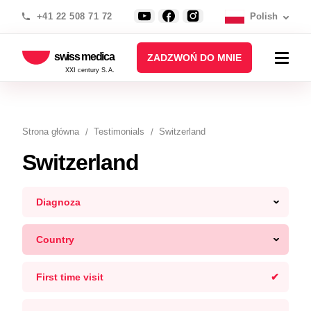
+41 22 508 71 72
Polish
swiss medica
ZADZWOŃ DO MNIE
XXI century S.A.
Strona główna
Testimonials
Switzerland
Switzerland
Diagnoza
Country
First time visit