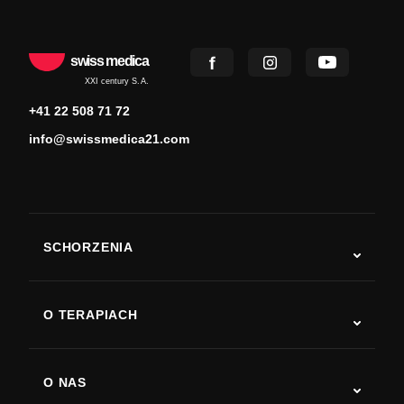
swiss medica
XXI century S.A.
+41 22 508 71 72
info@swissmedica21.com
SCHORZENIA
Autyzm
ALS
O TERAPIACH
Powrót do sprawności po udarze
Badania nad terapią komórkami macierzystymi
Stwardnienie rozsiane
Terapia komórkami macierzystymi
O NAS
Choroba Parkinsona
Procedura leczenia komórkami macierzystymi
O nas