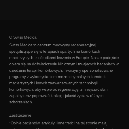
Zapalenie stawów
Koszt terapii komórkami macierzystymi
Opinie
Zobacz wszystkie schorzenia
Mity na temat komórek macierzystych
Cennik
Protokół
O Swiss Medica
O Serbii
Swiss Medica to centrum medycyny regeneracyjnej
Blog
specjalizujące się w terapiach opartych na komórkach
macierzystych, z ośrodkami leczenia w Europie. Nasze podejście
Partnerstwo
opiera się na doświadczeniu klinicznym i trwających badaniach w
Skontaktuj się z nami
dziedzinie terapii komórkowych. Tworzymy spersonalizowane
programy z wykorzystaniem mezenchymalnych komórek
macierzystych i innych zaawansowanych technologii
komórkowych, aby wspierać regenerację, zmniejszać stan
zapalny oraz poprawiać funkcję i jakość życia w różnych
schorzeniach.
Zastrzeżenie
*Opinie pacjentów, artykuły i inne treści na tej stronie mają