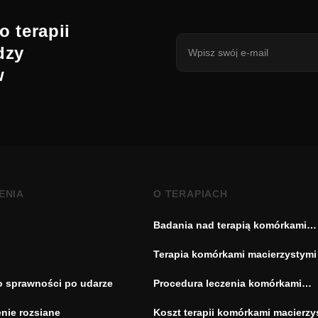
o terapii
dzy
w
ENIA
O TERAPIACH
Badania nad terapią komórkami
macierzystymi
Terapia komórkami macierzystymi
o sprawności po udarze
Procedura leczenia komórkami
macierzystymi
nie rozsiane
Koszt terapii komórkami macierzy