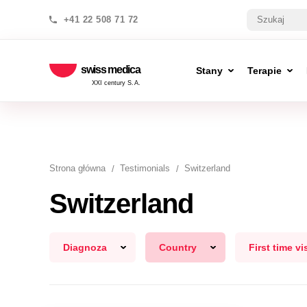
+41 22 508 71 72
swiss medica
Stany
Terapie
XXI century S.A.
Strona główna
Testimonials
Switzerland
Switzerland
Diagnoza
Country
First time vis