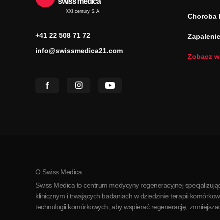
swiss medica
XXI century S.A.
Choroba 
+41 22 508 71 72
Zapaleni
info@swissmedica21.com
Zobacz w
O Swiss Medica
Swiss Medica to centrum medycyny regeneracyjnej specjalizując
klinicznym i trwających badaniach w dziedzinie terapii kom
technologii komórkowych, aby wspierać regenerację, zmniejszać 