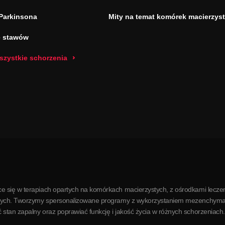
Parkinsona
Mity na temat komórek macierzys
e stawów
szystkie schorzenia
e się w terapiach opartych na komórkach macierzystych, z ośrodkami leczen
órkowych. Tworzymy spersonalizowane programy z wykorzystaniem mezenchym
stan zapalny oraz poprawiać funkcję i jakość życia w różnych schorzeniach.