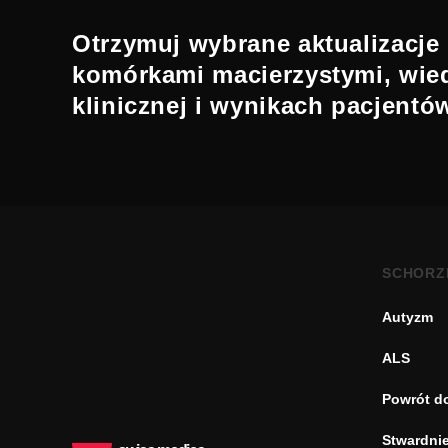
Otrzymuj wybrane aktualizacje 
komórkami macierzystymi, wie
klinicznej i wynikach pacjentó
SCHORZ
Autyzm
ALS
Powrót d
Stwardnie