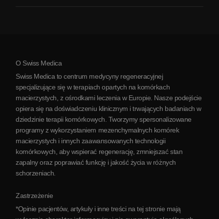
Zapalenie stawów
Koszt terapii komórkami macierzystymi
Opinie
Zobacz wszystkie schorzenia
Mity na temat komórek macierzystych
Cennik
Protokół
O Swiss Medica
O Serbii
Swiss Medica to centrum medycyny regeneracyjnej
Blog
specjalizujące się w terapiach opartych na komórkach
macierzystych, z ośrodkami leczenia w Europie. Nasze podejście
Partnerstwo
opiera się na doświadczeniu klinicznym i trwających badaniach w
Skontaktuj się z nami
dziedzinie terapii komórkowych. Tworzymy spersonalizowane
programy z wykorzystaniem mezenchymalnych komórek
macierzystych i innych zaawansowanych technologii
komórkowych, aby wspierać regenerację, zmniejszać stan
zapalny oraz poprawiać funkcję i jakość życia w różnych
schorzeniach.
Zastrzeżenie
*Opinie pacjentów, artykuły i inne treści na tej stronie mają