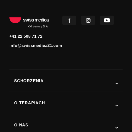
swiss medica
XXI century S.A.
+41 22 508 71 72
info@swissmedica21.com
SCHORZENIA
Autyzm
ALS
O TERAPIACH
Powrót do sprawności po udarze
Badania nad terapią komórkami macierzystymi
Stwardnienie rozsiane
Terapia komórkami macierzystymi
O NAS
Choroba Parkinsona
Procedura leczenia komórkami macierzystymi
O nas