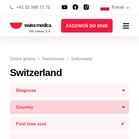
+41 22 508 71 72
Polish
swiss medica
ZADZWOŃ DO MNIE
XXI century S.A.
Strona główna
Testimonials
Switzerland
Switzerland
Diagnoza
Country
First time visit