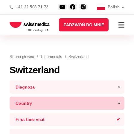
+41 22 508 71 72
Polish
swiss medica
ZADZWOŃ DO MNIE
XXI century S.A.
Strona główna
Testimonials
Switzerland
Switzerland
Diagnoza
Country
First time visit