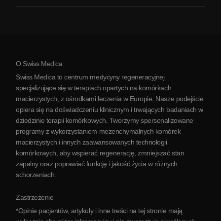
Zapalenie stawów
Koszt terapii komórkami macierzystymi
Opinie
Zobacz wszystkie schorzenia
Mity na temat komórek macierzystych
Cennik
Protokół
O Swiss Medica
O Serbii
Swiss Medica to centrum medycyny regeneracyjnej
Blog
specjalizujące się w terapiach opartych na komórkach
macierzystych, z ośrodkami leczenia w Europie. Nasze podejście
Partnerstwo
opiera się na doświadczeniu klinicznym i trwających badaniach w
Skontaktuj się z nami
dziedzinie terapii komórkowych. Tworzymy spersonalizowane
programy z wykorzystaniem mezenchymalnych komórek
macierzystych i innych zaawansowanych technologii
komórkowych, aby wspierać regenerację, zmniejszać stan
zapalny oraz poprawiać funkcję i jakość życia w różnych
schorzeniach.
Zastrzeżenie
*Opinie pacjentów, artykuły i inne treści na tej stronie mają