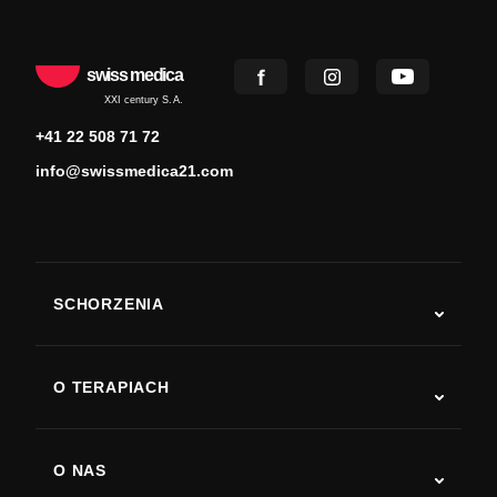
swiss medica
XXI century S.A.
+41 22 508 71 72
info@swissmedica21.com
SCHORZENIA
Autyzm
ALS
O TERAPIACH
Powrót do sprawności po udarze
Badania nad terapią komórkami macierzystymi
Stwardnienie rozsiane
Terapia komórkami macierzystymi
O NAS
Choroba Parkinsona
Procedura leczenia komórkami macierzystymi
O nas