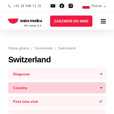
+41 22 508 71 72
Polish
swiss medica
ZADZWOŃ DO MNIE
XXI century S.A.
Strona główna
Testimonials
Switzerland
Switzerland
Diagnoza
Country
First time visit