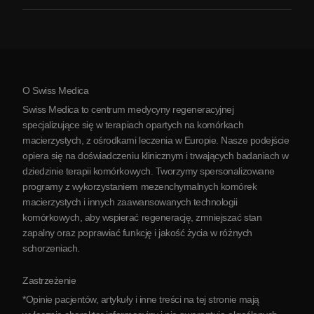
Zapalenie stawów
Koszt terapii komórkami macierzystymi
Opinie
Zobacz wszystkie schorzenia
Mity na temat komórek macierzystych
Cennik
Protokół
O Swiss Medica
O Serbii
Swiss Medica to centrum medycyny regeneracyjnej
Blog
specjalizujące się w terapiach opartych na komórkach
macierzystych, z ośrodkami leczenia w Europie. Nasze podejście
Partnerstwo
opiera się na doświadczeniu klinicznym i trwających badaniach w
Skontaktuj się z nami
dziedzinie terapii komórkowych. Tworzymy spersonalizowane
programy z wykorzystaniem mezenchymalnych komórek
macierzystych i innych zaawansowanych technologii
komórkowych, aby wspierać regenerację, zmniejszać stan
zapalny oraz poprawiać funkcję i jakość życia w różnych
schorzeniach.
Zastrzeżenie
*Opinie pacjentów, artykuły i inne treści na tej stronie mają