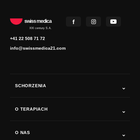
swiss medica
XXI century S.A.
+41 22 508 71 72
info@swissmedica21.com
SCHORZENIA
Autyzm
ALS
O TERAPIACH
Powrót do sprawności po udarze
Badania nad terapią komórkami macierzystymi
Stwardnienie rozsiane
Terapia komórkami macierzystymi
O NAS
Choroba Parkinsona
Procedura leczenia komórkami macierzystymi
O nas