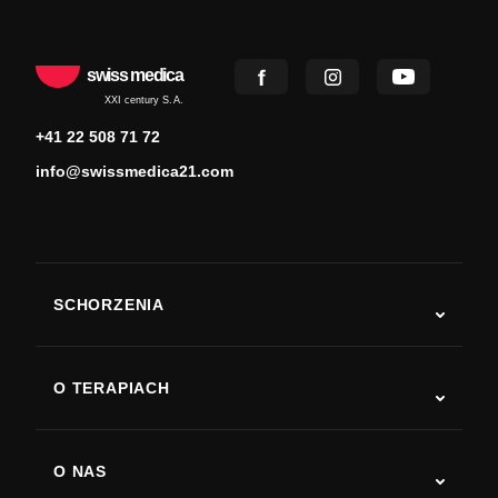
swiss medica
XXI century S.A.
+41 22 508 71 72
info@swissmedica21.com
SCHORZENIA
Autyzm
ALS
O TERAPIACH
Powrót do sprawności po udarze
Badania nad terapią komórkami macierzystymi
Stwardnienie rozsiane
Terapia komórkami macierzystymi
O NAS
Choroba Parkinsona
Procedura leczenia komórkami macierzystymi
O nas