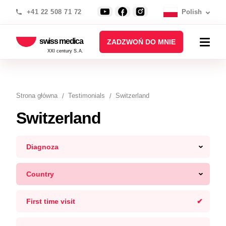
+41 22 508 71 72
Polish
swiss medica
ZADZWOŃ DO MNIE
XXI century S.A.
Strona główna
Testimonials
Switzerland
Switzerland
Diagnoza
Country
First time visit