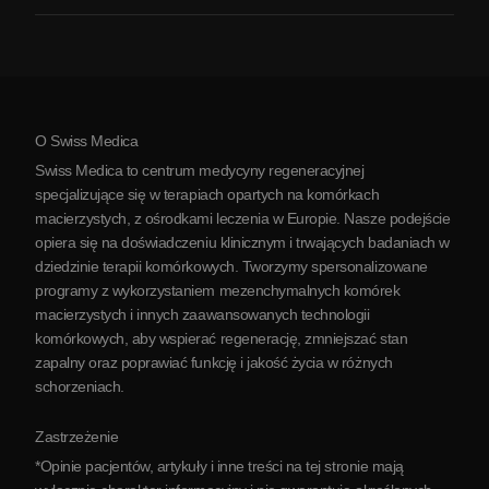
Zapalenie stawów
Koszt terapii komórkami macierzystymi
Opinie
Zobacz wszystkie schorzenia
Mity na temat komórek macierzystych
Cennik
Protokół
O Swiss Medica
O Serbii
Swiss Medica to centrum medycyny regeneracyjnej
Blog
specjalizujące się w terapiach opartych na komórkach
macierzystych, z ośrodkami leczenia w Europie. Nasze podejście
Partnerstwo
opiera się na doświadczeniu klinicznym i trwających badaniach w
Skontaktuj się z nami
dziedzinie terapii komórkowych. Tworzymy spersonalizowane
programy z wykorzystaniem mezenchymalnych komórek
macierzystych i innych zaawansowanych technologii
komórkowych, aby wspierać regenerację, zmniejszać stan
zapalny oraz poprawiać funkcję i jakość życia w różnych
schorzeniach.
Zastrzeżenie
*Opinie pacjentów, artykuły i inne treści na tej stronie mają