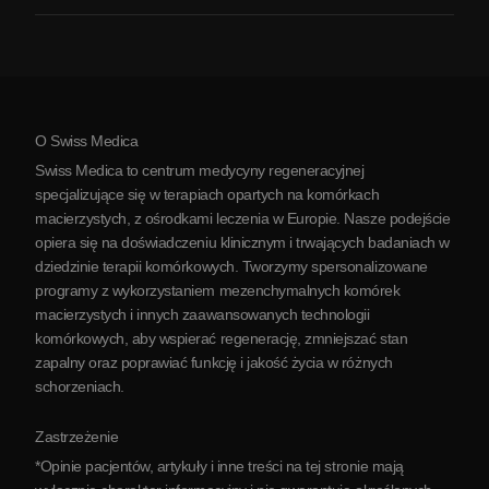
Zapalenie stawów
Koszt terapii komórkami macierzystymi
Opinie
Zobacz wszystkie schorzenia
Mity na temat komórek macierzystych
Cennik
Protokół
O Swiss Medica
O Serbii
Swiss Medica to centrum medycyny regeneracyjnej
Blog
specjalizujące się w terapiach opartych na komórkach
macierzystych, z ośrodkami leczenia w Europie. Nasze podejście
Partnerstwo
opiera się na doświadczeniu klinicznym i trwających badaniach w
Skontaktuj się z nami
dziedzinie terapii komórkowych. Tworzymy spersonalizowane
programy z wykorzystaniem mezenchymalnych komórek
macierzystych i innych zaawansowanych technologii
komórkowych, aby wspierać regenerację, zmniejszać stan
zapalny oraz poprawiać funkcję i jakość życia w różnych
schorzeniach.
Zastrzeżenie
*Opinie pacjentów, artykuły i inne treści na tej stronie mają