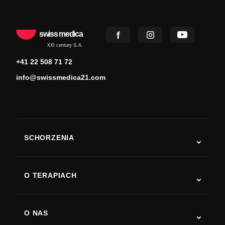
swiss medica
XXI century S.A.
+41 22 508 71 72
info@swissmedica21.com
SCHORZENIA
Autyzm
ALS
O TERAPIACH
Powrót do sprawności po udarze
Badania nad terapią komórkami macierzystymi
Stwardnienie rozsiane
Terapia komórkami macierzystymi
O NAS
Choroba Parkinsona
Procedura leczenia komórkami macierzystymi
O nas