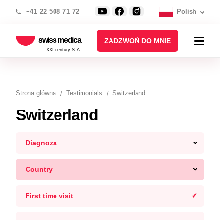
+41 22 508 71 72
Polish
swiss medica
ZADZWOŃ DO MNIE
XXI century S.A.
Strona główna
Testimonials
Switzerland
Switzerland
Diagnoza
Country
First time visit