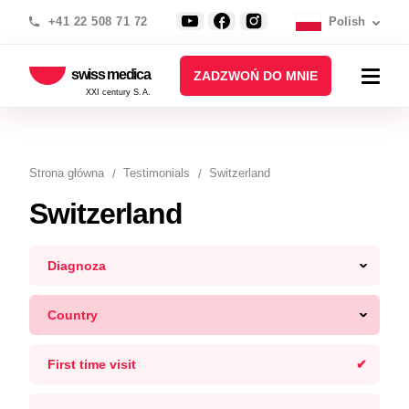
+41 22 508 71 72
Polish
swiss medica
ZADZWOŃ DO MNIE
XXI century S.A.
Strona główna
Testimonials
Switzerland
Switzerland
Diagnoza
Country
First time visit