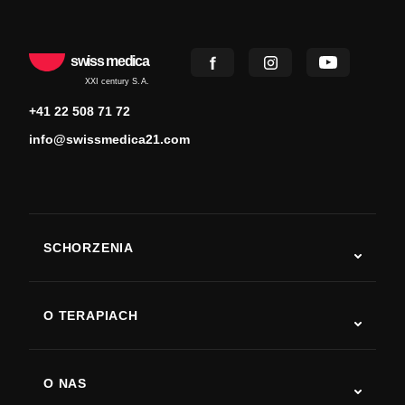
swiss medica
XXI century S.A.
+41 22 508 71 72
info@swissmedica21.com
SCHORZENIA
Autyzm
ALS
O TERAPIACH
Powrót do sprawności po udarze
Badania nad terapią komórkami macierzystymi
Stwardnienie rozsiane
Terapia komórkami macierzystymi
O NAS
Choroba Parkinsona
Procedura leczenia komórkami macierzystymi
O nas