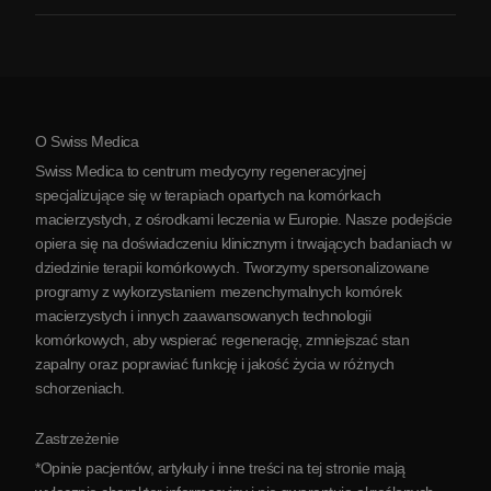
Zapalenie stawów
Koszt terapii komórkami macierzystymi
Opinie
Zobacz wszystkie schorzenia
Mity na temat komórek macierzystych
Cennik
Protokół
O Swiss Medica
O Serbii
Swiss Medica to centrum medycyny regeneracyjnej
Blog
specjalizujące się w terapiach opartych na komórkach
macierzystych, z ośrodkami leczenia w Europie. Nasze podejście
Partnerstwo
opiera się na doświadczeniu klinicznym i trwających badaniach w
Skontaktuj się z nami
dziedzinie terapii komórkowych. Tworzymy spersonalizowane
programy z wykorzystaniem mezenchymalnych komórek
macierzystych i innych zaawansowanych technologii
komórkowych, aby wspierać regenerację, zmniejszać stan
zapalny oraz poprawiać funkcję i jakość życia w różnych
schorzeniach.
Zastrzeżenie
*Opinie pacjentów, artykuły i inne treści na tej stronie mają