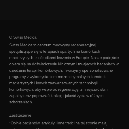
Zapalenie stawów
Koszt terapii komórkami macierzystymi
Opinie
Zobacz wszystkie schorzenia
Mity na temat komórek macierzystych
Cennik
Protokół
O Swiss Medica
O Serbii
Swiss Medica to centrum medycyny regeneracyjnej
Blog
specjalizujące się w terapiach opartych na komórkach
macierzystych, z ośrodkami leczenia w Europie. Nasze podejście
Partnerstwo
opiera się na doświadczeniu klinicznym i trwających badaniach w
Skontaktuj się z nami
dziedzinie terapii komórkowych. Tworzymy spersonalizowane
programy z wykorzystaniem mezenchymalnych komórek
macierzystych i innych zaawansowanych technologii
komórkowych, aby wspierać regenerację, zmniejszać stan
zapalny oraz poprawiać funkcję i jakość życia w różnych
schorzeniach.
Zastrzeżenie
*Opinie pacjentów, artykuły i inne treści na tej stronie mają