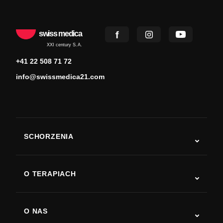
swiss medica
XXI century S.A.
+41 22 508 71 72
info@swissmedica21.com
SCHORZENIA
Autyzm
ALS
O TERAPIACH
Powrót do sprawności po udarze
Badania nad terapią komórkami macierzystymi
Stwardnienie rozsiane
Terapia komórkami macierzystymi
O NAS
Choroba Parkinsona
Procedura leczenia komórkami macierzystymi
O nas