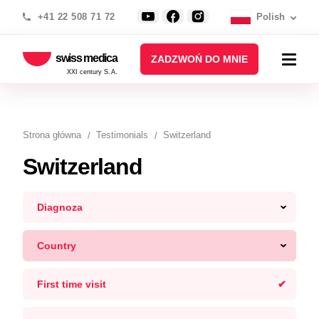
+41 22 508 71 72
Polish
swiss medica
ZADZWOŃ DO MNIE
XXI century S.A.
Strona główna
Testimonials
Switzerland
Switzerland
Diagnoza
Country
First time visit