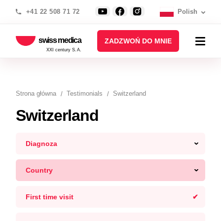
+41 22 508 71 72
Polish
swiss medica
ZADZWOŃ DO MNIE
XXI century S.A.
Strona główna
Testimonials
Switzerland
Switzerland
Diagnoza
Country
First time visit