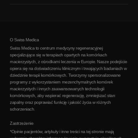
Zapalenie stawów
Koszt terapii komórkami macierzystymi
Opinie
Zobacz wszystkie schorzenia
Mity na temat komórek macierzystych
Cennik
Protokół
O Swiss Medica
O Serbii
Swiss Medica to centrum medycyny regeneracyjnej
Blog
specjalizujące się w terapiach opartych na komórkach
macierzystych, z ośrodkami leczenia w Europie. Nasze podejście
Partnerstwo
opiera się na doświadczeniu klinicznym i trwających badaniach w
Skontaktuj się z nami
dziedzinie terapii komórkowych. Tworzymy spersonalizowane
programy z wykorzystaniem mezenchymalnych komórek
macierzystych i innych zaawansowanych technologii
komórkowych, aby wspierać regenerację, zmniejszać stan
zapalny oraz poprawiać funkcję i jakość życia w różnych
schorzeniach.
Zastrzeżenie
*Opinie pacjentów, artykuły i inne treści na tej stronie mają