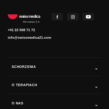
swiss medica
XXI century S.A.
+41 22 508 71 72
info@swissmedica21.com
SCHORZENIA
Autyzm
ALS
O TERAPIACH
Powrót do sprawności po udarze
Badania nad terapią komórkami macierzystymi
Stwardnienie rozsiane
Terapia komórkami macierzystymi
O NAS
Choroba Parkinsona
Procedura leczenia komórkami macierzystymi
O nas