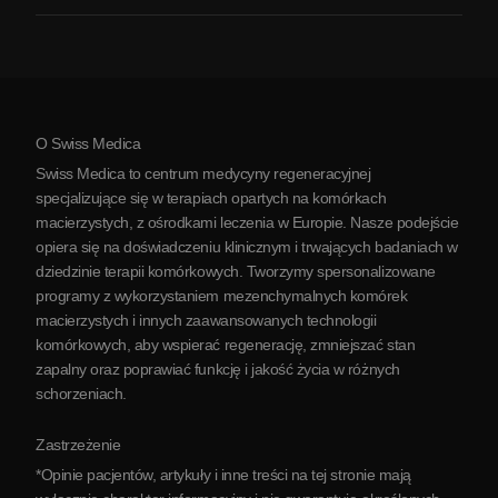
Zapalenie stawów
Koszt terapii komórkami macierzystymi
Opinie
Zobacz wszystkie schorzenia
Mity na temat komórek macierzystych
Cennik
Protokół
O Swiss Medica
O Serbii
Swiss Medica to centrum medycyny regeneracyjnej
Blog
specjalizujące się w terapiach opartych na komórkach
macierzystych, z ośrodkami leczenia w Europie. Nasze podejście
Partnerstwo
opiera się na doświadczeniu klinicznym i trwających badaniach w
Skontaktuj się z nami
dziedzinie terapii komórkowych. Tworzymy spersonalizowane
programy z wykorzystaniem mezenchymalnych komórek
macierzystych i innych zaawansowanych technologii
komórkowych, aby wspierać regenerację, zmniejszać stan
zapalny oraz poprawiać funkcję i jakość życia w różnych
schorzeniach.
Zastrzeżenie
*Opinie pacjentów, artykuły i inne treści na tej stronie mają