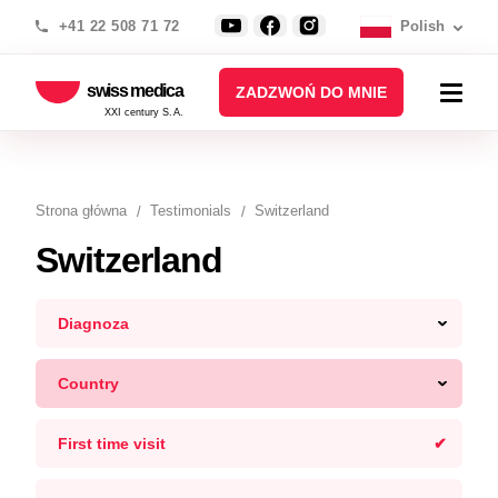
+41 22 508 71 72
Polish
swiss medica
ZADZWOŃ DO MNIE
XXI century S.A.
Strona główna
Testimonials
Switzerland
Switzerland
Diagnoza
Country
First time visit