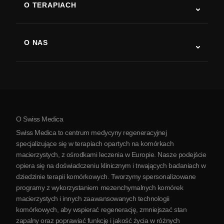
O TERAPIACH
Powrót do sprawności po udarze
Badania nad terapią komórkami macierzystymi
Stwardnienie rozsiane
Terapia komórkami macierzystymi
O NAS
Choroba Parkinsona
Procedura leczenia komórkami macierzystymi
O nas
Zapalenie stawów
Koszt terapii komórkami macierzystymi
Opinie
Zobacz wszystkie schorzenia
Mity na temat komórek macierzystych
Cennik
Protokół
O Swiss Medica
O Serbii
Swiss Medica to centrum medycyny regeneracyjnej
Blog
specjalizujące się w terapiach opartych na komórkach
macierzystych, z ośrodkami leczenia w Europie. Nasze podejście
Partnerstwo
opiera się na doświadczeniu klinicznym i trwających badaniach w
Skontaktuj się z nami
dziedzinie terapii komórkowych. Tworzymy spersonalizowane
programy z wykorzystaniem mezenchymalnych komórek
macierzystych i innych zaawansowanych technologii
komórkowych, aby wspierać regenerację, zmniejszać stan
zapalny oraz poprawiać funkcję i jakość życia w różnych