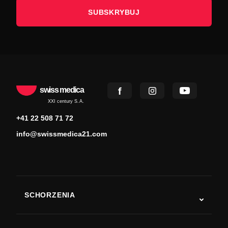
SUBSKRYBUJ
swiss medica
XXI century S.A.
+41 22 508 71 72
info@swissmedica21.com
SCHORZENIA
Autyzm
ALS