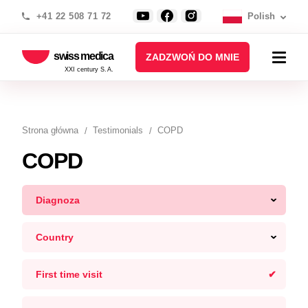
+41 22 508 71 72
Polish
swiss medica
ZADZWOŃ DO MNIE
XXI century S.A.
Strona główna
Testimonials
COPD
COPD
Diagnoza
Country
First time visit